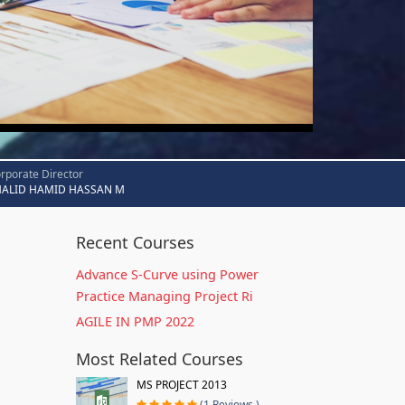
rporate Director
HALID HAMID HASSAN M
Recent Courses
Advance S-Curve using Power
Practice Managing Project Ri
AGILE IN PMP 2022
Most Related Courses
MS PROJECT 2013
(1 Reviews )