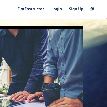
I'm Instructor
Login
Sign Up