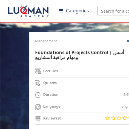
Categories
Management
Foundations of Projects Control | أسس
ومهام مراقبة المشاريع
Lectures
Quizzes
4:4
Duration
engl
Language
Reviews (0)