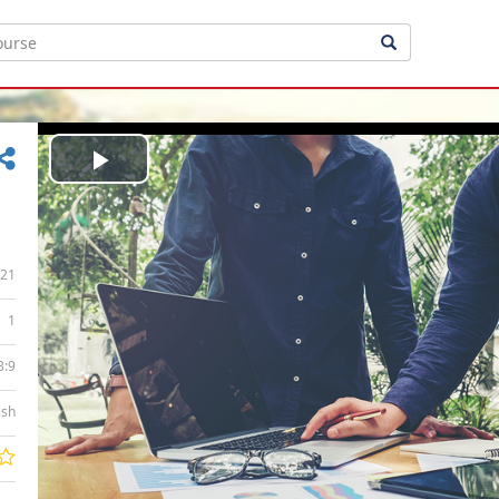
Play
Video
21
1
3:9
ish