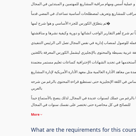
ملية أُسس ومهام مراقبة المشاريع للمهتمين و المبتدئين في المجال
ك كمراقب للمشاريع وتعريف لمصطلحات أساسية تساعدك في المضي قدماً
ثم يتطرّق الكورس للجزء الأساسي و هوا شرح لمها�
اً تم شرح أهم التقارير الواجب انشائها و دورية وكيفية نشرها و مناقشتها
ب عمله للوصول لمنصاب إدارية في نفس المجال تصل الى الرئيس التنفيذي
ة عربية بسيطة والمحتوى بالإنجليزي ليشمل الكورس المعرفة باللغتين
أستخدمها في تجديد الشهادات الإحترافية كساعات تعليم مستمر معتمدة
معاهد الأدارة العالمية مثل معهد الأدارة الأمريكية لإدارة المشاريع
ساس في اللغة الإنجليزية حتى تستطيع قراءة المحتوى بالرغم من شرحه
بالعربي
ا بالرغم من عملك لسنوات عديدة في المجال, لذلك ينصح بالأستماع جيداً
للنصائح في كل محاضرة حتى تختصر على نفسك سنوات في المجال
More
What are the requirements for this cour