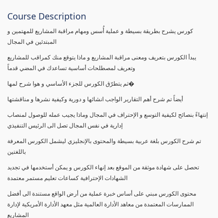
Course Description
كورس يشرح بطريقة بسيطة و عملية أُسس ومهام مراقبة المشاريع للمهتمين و
المبتدئين في المجال
يبدأ الكورس بتعريف ومعنى مراقبة المشاريع و ماذا يتوقع منك كمراقب للمشاريع
وتعريف لمصطلحات أساسية تساعدك في المضي قدماً
ثم يتطرّق الكورس للجزء الأساسي و هوا شرح لمها�
أيضاً تم شرح أهم التقارير الواجب انشائها و دورية وكيفية نشرها و مناقشتها
إنتهاءً بنصائح لكيفية التوسع و الإحتراف في المجال وماذا يجيب عمله للوصول لمنصاب
إدارية في نفس المجال تصل الى الرئيس التنفيذي
تم شرح الكورس بلغة عربية بسيطة والمحتوى بالإنجليزي ليشمل الكورس المعرفة
باللغتين
تحصل على شهادة موثقة من الموقع بعد إنهاء الكورس و يمكن أستخدمها في تجديد
الشهادات الإحترافية كساعات تعليم مستمر معتمدة
محتوى الكورس مبني على أساس خبرة عملية من أرض الواقع مستندة الى أفضل
الممارسات المعتمدة من معاهد الأدارة العالمية مثل معهد الأدارة الأمريكية لإدارة
المشاريع