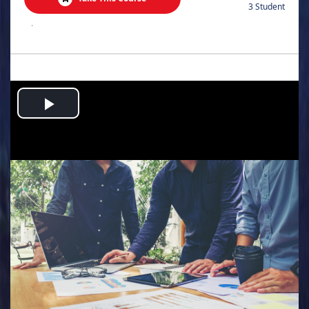
3 Student
.
Play
Video