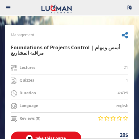
Management
Foundations of Projects Control | أسس ومهام
مراقبة المشاريع
21
Lectures
1
Quizzes
4:43:9
Duration
english
Language
Reviews (0)
20$
Take This Course