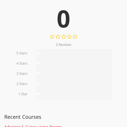
0
0 Reviews
5 Stars
0%
4 Stars
0%
3 Stars
0%
2 Stars
0%
1 Star
0%
Recent Courses
Advance S-Curve using Power