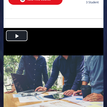
3 Student
.
Play
Video