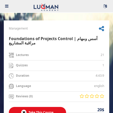
Management
Foundations of Projects Control | أسس ومهام
مراقبة المشاريع
21
Lectures
1
Quizzes
4:43:9
Duration
english
Language
Reviews (0)
20$
Take This Course