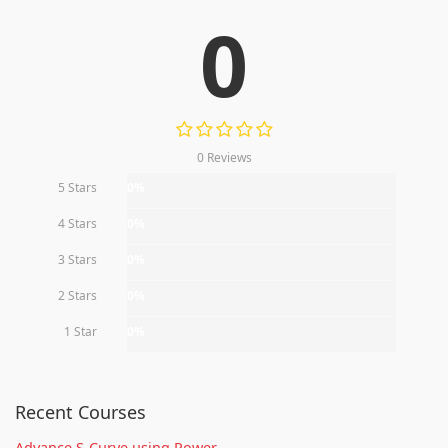
0
0 Reviews
5 Stars
0%
4 Stars
0%
3 Stars
0%
2 Stars
0%
1 Star
0%
Recent Courses
Advance S-Curve using Power