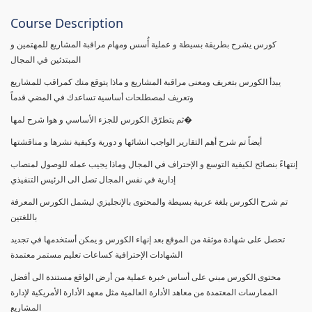
Course Description
كورس يشرح بطريقة بسيطة و عملية أُسس ومهام مراقبة المشاريع للمهتمين و
المبتدئين في المجال
يبدأ الكورس بتعريف ومعنى مراقبة المشاريع و ماذا يتوقع منك كمراقب للمشاريع
وتعريف لمصطلحات أساسية تساعدك في المضي قدماً
ثم يتطرّق الكورس للجزء الأساسي و هوا شرح لمها�
أيضاً تم شرح أهم التقارير الواجب انشائها و دورية وكيفية نشرها و مناقشتها
إنتهاءً بنصائح لكيفية التوسع و الإحتراف في المجال وماذا يجيب عمله للوصول لمنصاب
إدارية في نفس المجال تصل الى الرئيس التنفيذي
تم شرح الكورس بلغة عربية بسيطة والمحتوى بالإنجليزي ليشمل الكورس المعرفة
باللغتين
تحصل على شهادة موثقة من الموقع بعد إنهاء الكورس و يمكن أستخدمها في تجديد
الشهادات الإحترافية كساعات تعليم مستمر معتمدة
محتوى الكورس مبني على أساس خبرة عملية من أرض الواقع مستندة الى أفضل
الممارسات المعتمدة من معاهد الأدارة العالمية مثل معهد الأدارة الأمريكية لإدارة
المشاريع