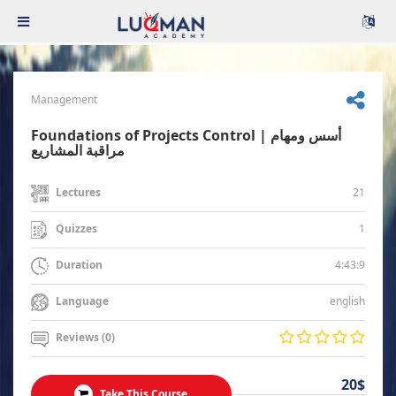
Management
Foundations of Projects Control | أسس ومهام
مراقبة المشاريع
21
Lectures
1
Quizzes
4:43:9
Duration
english
Language
Reviews (0)
20$
Take This Course