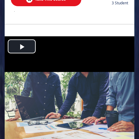
3 Student
.
Play
Video