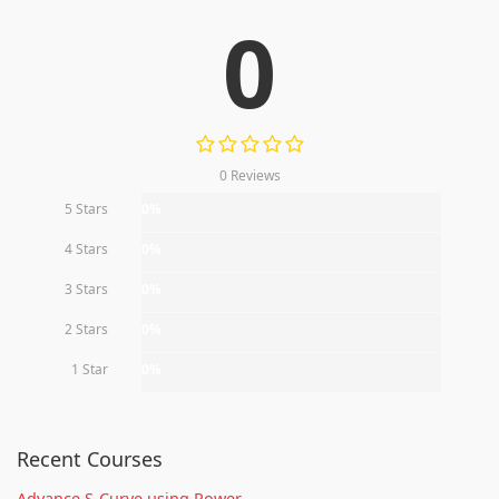
0
0 Reviews
5 Stars
0%
4 Stars
0%
3 Stars
0%
2 Stars
0%
1 Star
0%
Recent Courses
Advance S-Curve using Power