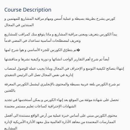
Course Description
كورس يشرح بطريقة بسيطة و عملية أُسس ومهام مراقبة المشاريع للمهتمين و
المبتدئين في المجال
يبدأ الكورس بتعريف ومعنى مراقبة المشاريع و ماذا يتوقع منك كمراقب للمشاريع
وتعريف لمصطلحات أساسية تساعدك في المضي قدماً
ثم يتطرّق الكورس للجزء الأساسي و هوا شرح لمها�
أيضاً تم شرح أهم التقارير الواجب انشائها و دورية وكيفية نشرها و مناقشتها
إنتهاءً بنصائح لكيفية التوسع و الإحتراف في المجال وماذا يجيب عمله للوصول لمنصاب
إدارية في نفس المجال تصل الى الرئيس التنفيذي
تم شرح الكورس بلغة عربية بسيطة والمحتوى بالإنجليزي ليشمل الكورس المعرفة
باللغتين
تحصل على شهادة موثقة من الموقع بعد إنهاء الكورس و يمكن أستخدمها في تجديد
الشهادات الإحترافية كساعات تعليم مستمر معتمدة
محتوى الكورس مبني على أساس خبرة عملية من أرض الواقع مستندة الى أفضل
الممارسات المعتمدة من معاهد الأدارة العالمية مثل معهد الأدارة الأمريكية لإدارة
المشاريع