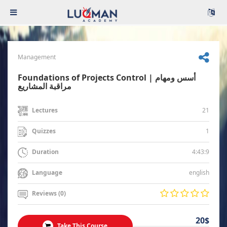
Management
Foundations of Projects Control | أسس ومهام
مراقبة المشاريع
21
Lectures
1
Quizzes
4:43:9
Duration
english
Language
Reviews (0)
20$
Take This Course