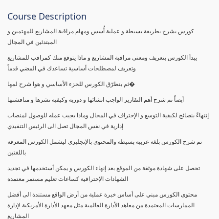
Course Description
كورس يشرح بطريقة بسيطة و عملية أُسس ومهام مراقبة المشاريع للمهتمين و
المبتدئين في المجال
يبدأ الكورس بتعريف ومعنى مراقبة المشاريع و ماذا يتوقع منك كمراقب للمشاريع
وتعريف لمصطلحات أساسية تساعدك في المضي قدماً
ثم يتطرّق الكورس للجزء الأساسي و هوا شرح لمها�
أيضاً تم شرح أهم التقارير الواجب انشائها و دورية وكيفية نشرها و مناقشتها
إنتهاءً بنصائح لكيفية التوسع و الإحتراف في المجال وماذا يجيب عمله للوصول لمنصاب
إدارية في نفس المجال تصل الى الرئيس التنفيذي
تم شرح الكورس بلغة عربية بسيطة والمحتوى بالإنجليزي ليشمل الكورس المعرفة
باللغتين
تحصل على شهادة موثقة من الموقع بعد إنهاء الكورس و يمكن أستخدمها في تجديد
الشهادات الإحترافية كساعات تعليم مستمر معتمدة
محتوى الكورس مبني على أساس خبرة عملية من أرض الواقع مستندة الى أفضل
الممارسات المعتمدة من معاهد الأدارة العالمية مثل معهد الأدارة الأمريكية لإدارة
المشاريع