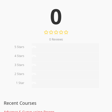
0
0 Reviews
5 Stars
0%
4 Stars
0%
3 Stars
0%
2 Stars
0%
1 Star
0%
Recent Courses
Advance S-Curve using Power