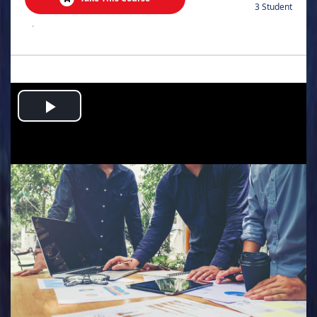
3 Student
.
Play
Video