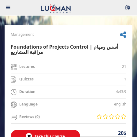
Management
Foundations of Projects Control | أسس ومهام
مراقبة المشاريع
21
Lectures
1
Quizzes
4:43:9
Duration
english
Language
Reviews (0)
20$
Take This Course