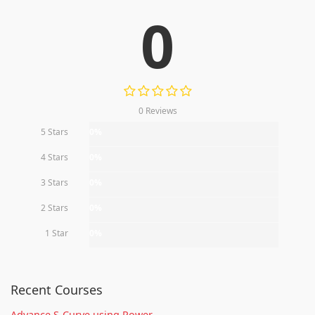
0
0 Reviews
5 Stars
0%
4 Stars
0%
3 Stars
0%
2 Stars
0%
1 Star
0%
Recent Courses
Advance S-Curve using Power