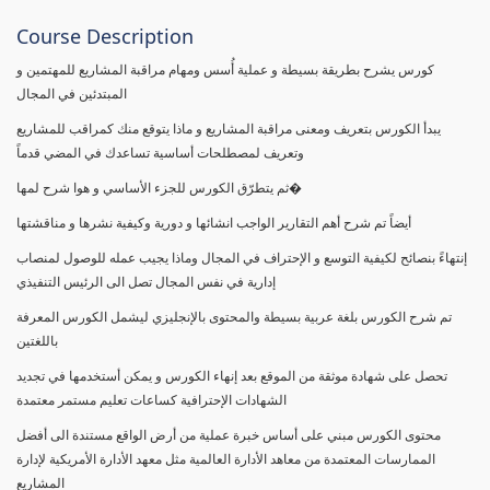
Course Description
كورس يشرح بطريقة بسيطة و عملية أُسس ومهام مراقبة المشاريع للمهتمين و
المبتدئين في المجال
يبدأ الكورس بتعريف ومعنى مراقبة المشاريع و ماذا يتوقع منك كمراقب للمشاريع
وتعريف لمصطلحات أساسية تساعدك في المضي قدماً
ثم يتطرّق الكورس للجزء الأساسي و هوا شرح لمها�
أيضاً تم شرح أهم التقارير الواجب انشائها و دورية وكيفية نشرها و مناقشتها
إنتهاءً بنصائح لكيفية التوسع و الإحتراف في المجال وماذا يجيب عمله للوصول لمنصاب
إدارية في نفس المجال تصل الى الرئيس التنفيذي
تم شرح الكورس بلغة عربية بسيطة والمحتوى بالإنجليزي ليشمل الكورس المعرفة
باللغتين
تحصل على شهادة موثقة من الموقع بعد إنهاء الكورس و يمكن أستخدمها في تجديد
الشهادات الإحترافية كساعات تعليم مستمر معتمدة
محتوى الكورس مبني على أساس خبرة عملية من أرض الواقع مستندة الى أفضل
الممارسات المعتمدة من معاهد الأدارة العالمية مثل معهد الأدارة الأمريكية لإدارة
المشاريع