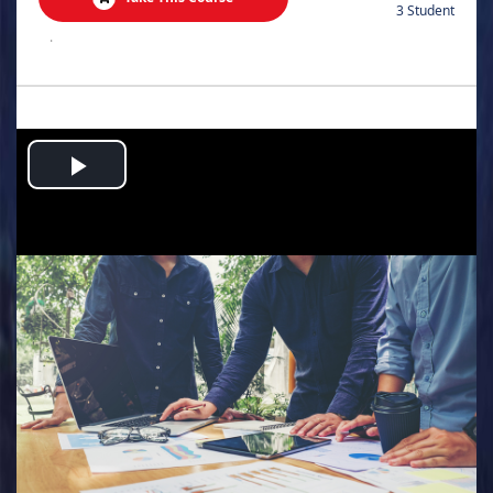
3 Student
.
Play
Video