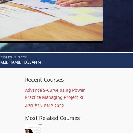
rporate Director
HALID HAMID HASSAN M
Recent Courses
Advance S-Curve using Power
Practice Managing Project Ri
AGILE IN PMP 2022
Most Related Courses