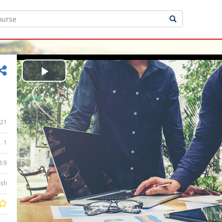
Play
Video
21
1
3:9
ish