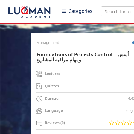
Categories
Management
Foundations of Projects Control | أسس
ومهام مراقبة المشاريع
Lectures
Quizzes
4:4
Duration
engl
Language
Reviews (0)