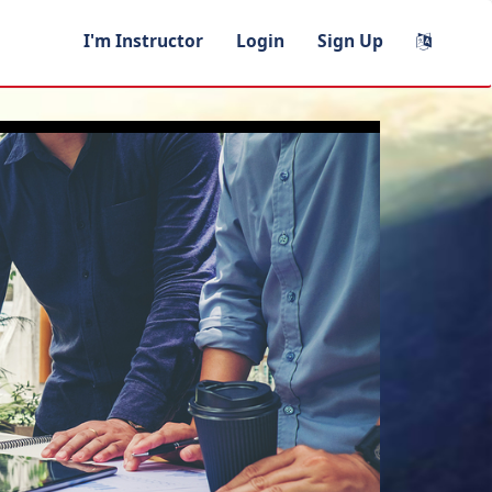
I'm Instructor
Login
Sign Up