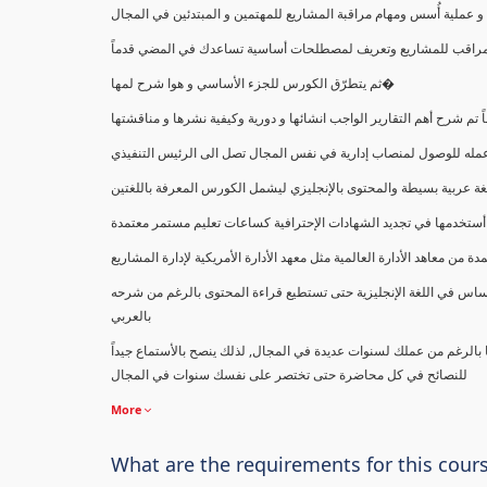
ملية أُسس ومهام مراقبة المشاريع للمهتمين و المبتدئين في المجال
ك كمراقب للمشاريع وتعريف لمصطلحات أساسية تساعدك في المضي قدماً
ثم يتطرّق الكورس للجزء الأساسي و هوا شرح لمها�
اً تم شرح أهم التقارير الواجب انشائها و دورية وكيفية نشرها و مناقشتها
ب عمله للوصول لمنصاب إدارية في نفس المجال تصل الى الرئيس التنفيذي
ة عربية بسيطة والمحتوى بالإنجليزي ليشمل الكورس المعرفة باللغتين
أستخدمها في تجديد الشهادات الإحترافية كساعات تعليم مستمر معتمدة
معاهد الأدارة العالمية مثل معهد الأدارة الأمريكية لإدارة المشاريع
ساس في اللغة الإنجليزية حتى تستطيع قراءة المحتوى بالرغم من شرحه
بالعربي
ا بالرغم من عملك لسنوات عديدة في المجال, لذلك ينصح بالأستماع جيداً
للنصائح في كل محاضرة حتى تختصر على نفسك سنوات في المجال
More
What are the requirements for this cour