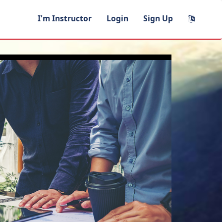
I'm Instructor
Login
Sign Up