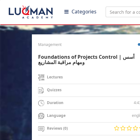
Categories
Management
Foundations of Projects Control | أسس
ومهام مراقبة المشاريع
Lectures
Quizzes
4:4
Duration
engl
Language
Reviews (0)