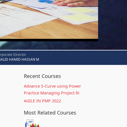
rporate Director
HALID HAMID HASSAN M
Recent Courses
Advance S-Curve using Power
Practice Managing Project Ri
AGILE IN PMP 2022
Most Related Courses