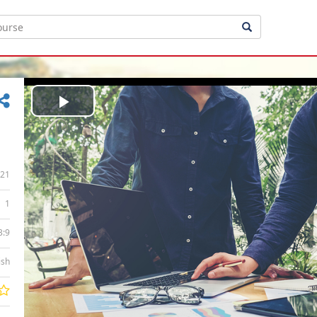
Play
Video
21
1
3:9
ish