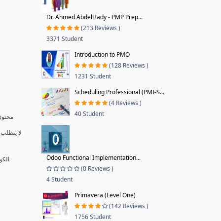
Dr. Ahmed AbdelHady - PMP Prep...
(213 Reviews )
3371 Student
Introduction to PMO
(128 Reviews )
1231 Student
Scheduling Professional (PMI-S...
(4 Reviews )
40 Student
محتوى 
لا يتطلب 
Odoo Functional Implementation...
الكو
(0 Reviews )
4 Student
Primavera (Level One)
(142 Reviews )
1756 Student