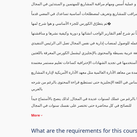
ملية أُسس ومهام مراقبة المشاريع للمهتمين و المبتدئين في المجال
ك كمراقب للمشاريع وتعريف لمصطلحات أساسية تساعدك في المضي قدماً
ثم يتطرّق الكورس للجزء الأساسي و هوا شرح لمها�
اً تم شرح أهم التقارير الواجب انشائها و دورية وكيفية نشرها و مناقشتها
ب عمله للوصول لمنصاب إدارية في نفس المجال تصل الى الرئيس التنفيذي
ة عربية بسيطة والمحتوى بالإنجليزي ليشمل الكورس المعرفة باللغتين
أستخدمها في تجديد الشهادات الإحترافية كساعات تعليم مستمر معتمدة
معاهد الأدارة العالمية مثل معهد الأدارة الأمريكية لإدارة المشاريع
ساس في اللغة الإنجليزية حتى تستطيع قراءة المحتوى بالرغم من شرحه
بالعربي
ا بالرغم من عملك لسنوات عديدة في المجال, لذلك ينصح بالأستماع جيداً
للنصائح في كل محاضرة حتى تختصر على نفسك سنوات في المجال
More
What are the requirements for this cour