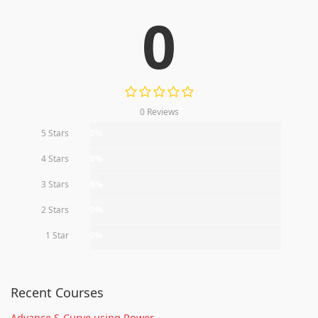
0
0 Reviews
5 Stars
0%
4 Stars
0%
3 Stars
0%
2 Stars
0%
1 Star
0%
Recent Courses
Advance S-Curve using Power