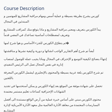
Course Description
كورس يشرح بطريقة بسيطة و عملية أُسس ومهام مراقبة المشاريع للمهتمين و
المبتدئين في المجال
يبدأ الكورس بتعريف ومعنى مراقبة المشاريع و ماذا يتوقع منك كمراقب للمشاريع
وتعريف لمصطلحات أساسية تساعدك في المضي قدماً
ثم يتطرّق الكورس للجزء الأساسي و هوا شرح لمها�
أيضاً تم شرح أهم التقارير الواجب انشائها و دورية وكيفية نشرها و مناقشتها
إنتهاءً بنصائح لكيفية التوسع و الإحتراف في المجال وماذا يجيب عمله للوصول لمنصاب
إدارية في نفس المجال تصل الى الرئيس التنفيذي
تم شرح الكورس بلغة عربية بسيطة والمحتوى بالإنجليزي ليشمل الكورس المعرفة
باللغتين
تحصل على شهادة موثقة من الموقع بعد إنهاء الكورس و يمكن أستخدمها في تجديد
الشهادات الإحترافية كساعات تعليم مستمر معتمدة
محتوى الكورس مبني على أساس خبرة عملية من أرض الواقع مستندة الى أفضل
الممارسات المعتمدة من معاهد الأدارة العالمية مثل معهد الأدارة الأمريكية لإدارة
المشاريع