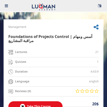
Management
Foundations of Projects Control | أسس ومهام
مراقبة المشاريع
21
Lectures
1
Quizzes
4:43:9
Duration
english
Language
Reviews (0)
20$
Take This Course