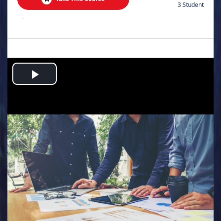
3 Student
.
Play
Video