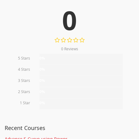
0
0 Reviews
5 Stars
0%
4 Stars
0%
3 Stars
0%
2 Stars
0%
1 Star
0%
Recent Courses
Advance S-Curve using Power