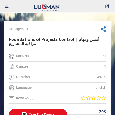
Management
Foundations of Projects Control | أسس ومهام
مراقبة المشاريع
21
Lectures
1
Quizzes
4:43:9
Duration
english
Language
Reviews (0)
20$
Take This Course