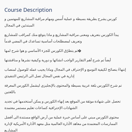
Course Description
كورس يشرح بطريقة بسيطة و عملية أُسس ومهام مراقبة المشاريع للمهتمين و
المبتدئين في المجال
يبدأ الكورس بتعريف ومعنى مراقبة المشاريع و ماذا يتوقع منك كمراقب للمشاريع
وتعريف لمصطلحات أساسية تساعدك في المضي قدماً
ثم يتطرّق الكورس للجزء الأساسي و هوا شرح لمها�
أيضاً تم شرح أهم التقارير الواجب انشائها و دورية وكيفية نشرها و مناقشتها
إنتهاءً بنصائح لكيفية التوسع و الإحتراف في المجال وماذا يجيب عمله للوصول لمنصاب
إدارية في نفس المجال تصل الى الرئيس التنفيذي
تم شرح الكورس بلغة عربية بسيطة والمحتوى بالإنجليزي ليشمل الكورس المعرفة
باللغتين
تحصل على شهادة موثقة من الموقع بعد إنهاء الكورس و يمكن أستخدمها في تجديد
الشهادات الإحترافية كساعات تعليم مستمر معتمدة
محتوى الكورس مبني على أساس خبرة عملية من أرض الواقع مستندة الى أفضل
الممارسات المعتمدة من معاهد الأدارة العالمية مثل معهد الأدارة الأمريكية لإدارة
المشاريع