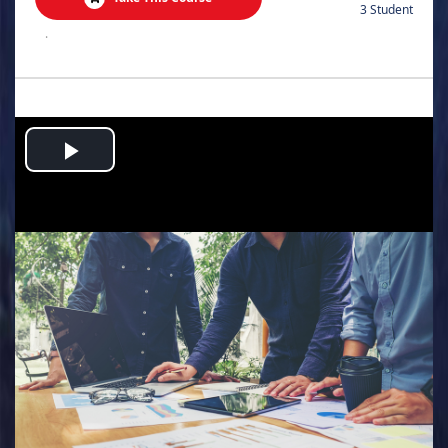
3 Student
.
Play
Video