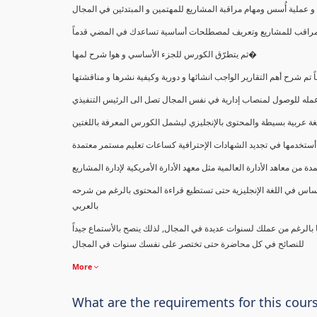
ملية أُسس ومهام مراقبة المشاريع للمهتمين و المبتدئين في المجال
ك كمراقب للمشاريع وتعريف لمصطلحات أساسية تساعدك في المضي قدماً
ثم يتطرّق الكورس للجزء الأساسي و هوا شرح لمها�
اً تم شرح أهم التقارير الواجب انشائها و دورية وكيفية نشرها و مناقشتها
ب عمله للوصول لمنصاب إدارية في نفس المجال تصل الى الرئيس التنفيذي
ة عربية بسيطة والمحتوى بالإنجليزي ليشمل الكورس المعرفة باللغتين
أستخدمها في تجديد الشهادات الإحترافية كساعات تعليم مستمر معتمدة
معاهد الأدارة العالمية مثل معهد الأدارة الأمريكية لإدارة المشاريع
ساس في اللغة الإنجليزية حتى تستطيع قراءة المحتوى بالرغم من شرحه
بالعربي
ا بالرغم من عملك لسنوات عديدة في المجال, لذلك ينصح بالأستماع جيداً
للنصائح في كل محاضرة حتى تختصر على نفسك سنوات في المجال
More
What are the requirements for this cour