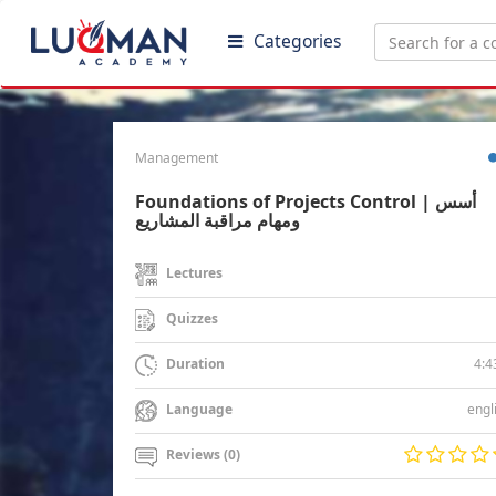
Categories
Management
Foundations of Projects Control | أسس
ومهام مراقبة المشاريع
Lectures
Quizzes
4:4
Duration
engl
Language
Reviews (0)