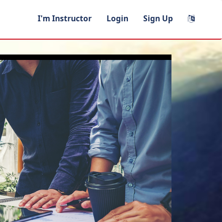
I'm Instructor
Login
Sign Up