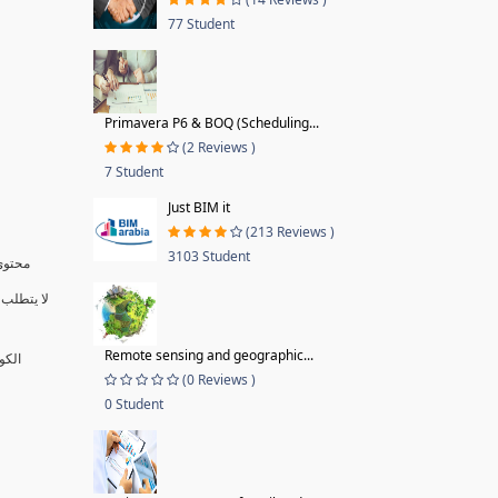
77 Student
Primavera P6 & BOQ (Scheduling...
(2 Reviews )
7 Student
Just BIM it
(213 Reviews )
3103 Student
محتوى 
لا يتطلب 
Remote sensing and geographic...
الكو
(0 Reviews )
0 Student