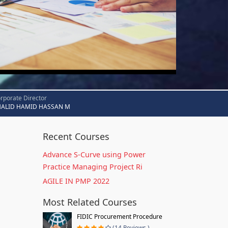
rporate Director
HALID HAMID HASSAN M
Recent Courses
Advance S-Curve using Power
Practice Managing Project Ri
AGILE IN PMP 2022
Most Related Courses
FIDIC Procurement Procedure
(14 Reviews )