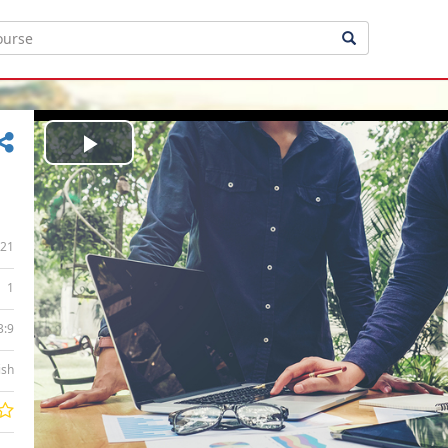
Play
Video
21
1
3:9
ish