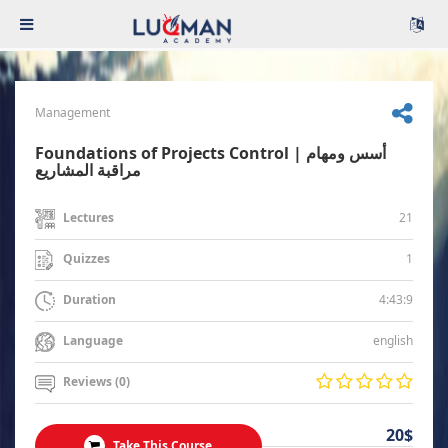
Management
Foundations of Projects Control | أسس ومهام
مراقبة المشاريع
21
Lectures
1
Quizzes
4:43:9
Duration
english
Language
Reviews (0)
20$
Take This Course