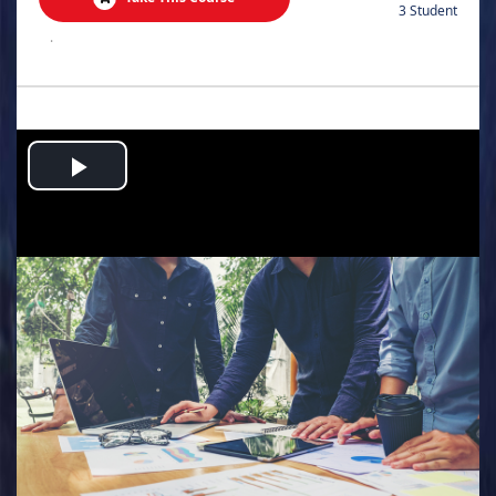
3 Student
.
Play
Video