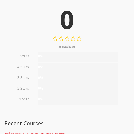
0
0 Reviews
5 Stars
0%
4 Stars
0%
3 Stars
0%
2 Stars
0%
1 Star
0%
Recent Courses
Advance S-Curve using Power