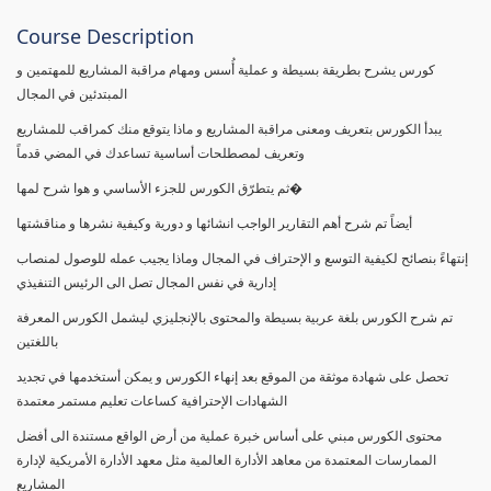
Course Description
كورس يشرح بطريقة بسيطة و عملية أُسس ومهام مراقبة المشاريع للمهتمين و
المبتدئين في المجال
يبدأ الكورس بتعريف ومعنى مراقبة المشاريع و ماذا يتوقع منك كمراقب للمشاريع
وتعريف لمصطلحات أساسية تساعدك في المضي قدماً
ثم يتطرّق الكورس للجزء الأساسي و هوا شرح لمها�
أيضاً تم شرح أهم التقارير الواجب انشائها و دورية وكيفية نشرها و مناقشتها
إنتهاءً بنصائح لكيفية التوسع و الإحتراف في المجال وماذا يجيب عمله للوصول لمنصاب
إدارية في نفس المجال تصل الى الرئيس التنفيذي
تم شرح الكورس بلغة عربية بسيطة والمحتوى بالإنجليزي ليشمل الكورس المعرفة
باللغتين
تحصل على شهادة موثقة من الموقع بعد إنهاء الكورس و يمكن أستخدمها في تجديد
الشهادات الإحترافية كساعات تعليم مستمر معتمدة
محتوى الكورس مبني على أساس خبرة عملية من أرض الواقع مستندة الى أفضل
الممارسات المعتمدة من معاهد الأدارة العالمية مثل معهد الأدارة الأمريكية لإدارة
المشاريع