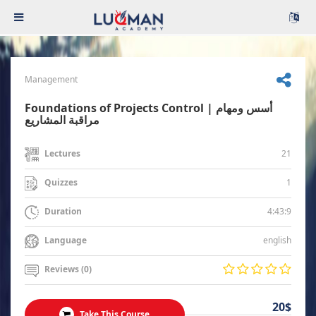
Management
Foundations of Projects Control | أسس ومهام
مراقبة المشاريع
21
Lectures
1
Quizzes
4:43:9
Duration
english
Language
Reviews (0)
20$
Take This Course