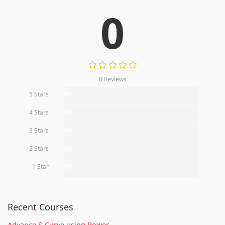
0
0 Reviews
5 Stars
0%
4 Stars
0%
3 Stars
0%
2 Stars
0%
1 Star
0%
Recent Courses
Advance S-Curve using Power