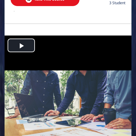
3 Student
.
Play
Video