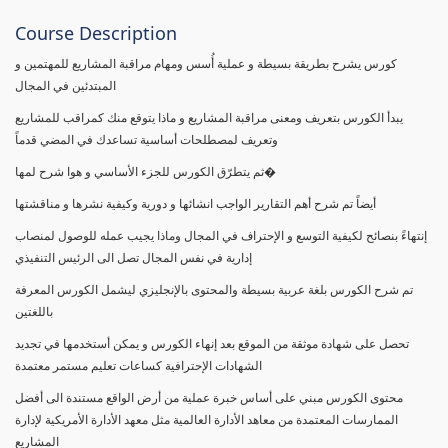
Course Description
كورس يشرح بطريقة بسيطة و عملية أُسس ومهام مراقبة المشاريع للمهتمين و
المبتدئين في المجال
يبدأ الكورس بتعريف ومعنى مراقبة المشاريع و ماذا يتوقع منك كمراقب للمشاريع
وتعريف لمصطلحات أساسية تساعدك في المضي قدماً
ثم يتطرّق الكورس للجزء الأساسي و هوا شرح لمها�
أيضاً تم شرح أهم التقارير الواجب انشائها و دورية وكيفية نشرها و مناقشتها
إنتهاءً بنصائح لكيفية التوسع و الإحتراف في المجال وماذا يجيب عمله للوصول لمنصاب
إدارية في نفس المجال تصل الى الرئيس التنفيذي
تم شرح الكورس بلغة عربية بسيطة والمحتوى بالإنجليزي ليشمل الكورس المعرفة
باللغتين
تحصل على شهادة موثقة من الموقع بعد إنهاء الكورس و يمكن أستخدمها في تجديد
الشهادات الإحترافية كساعات تعليم مستمر معتمدة
محتوى الكورس مبني على أساس خبرة عملية من أرض الواقع مستندة الى أفضل
الممارسات المعتمدة من معاهد الأدارة العالمية مثل معهد الأدارة الأمريكية لإدارة
المشاريع