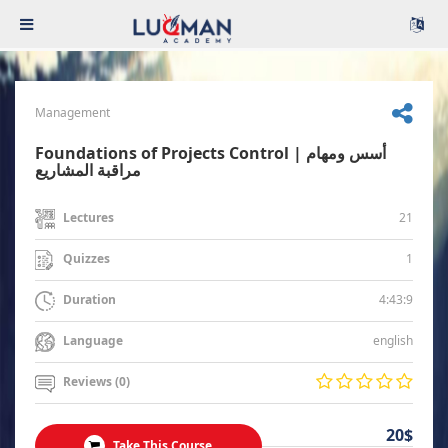
Management
Foundations of Projects Control | أسس ومهام
مراقبة المشاريع
21
Lectures
1
Quizzes
4:43:9
Duration
english
Language
Reviews (0)
20$
Take This Course