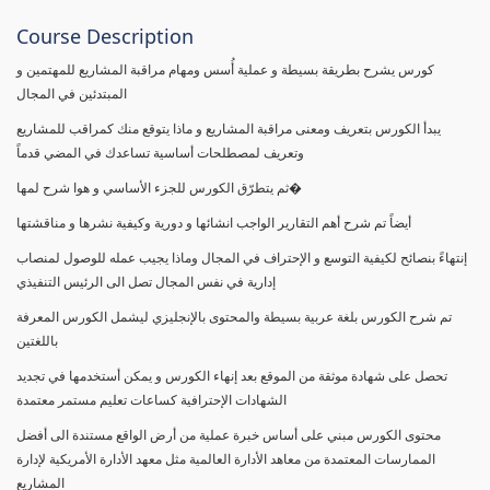
Course Description
كورس يشرح بطريقة بسيطة و عملية أُسس ومهام مراقبة المشاريع للمهتمين و
المبتدئين في المجال
يبدأ الكورس بتعريف ومعنى مراقبة المشاريع و ماذا يتوقع منك كمراقب للمشاريع
وتعريف لمصطلحات أساسية تساعدك في المضي قدماً
ثم يتطرّق الكورس للجزء الأساسي و هوا شرح لمها�
أيضاً تم شرح أهم التقارير الواجب انشائها و دورية وكيفية نشرها و مناقشتها
إنتهاءً بنصائح لكيفية التوسع و الإحتراف في المجال وماذا يجيب عمله للوصول لمنصاب
إدارية في نفس المجال تصل الى الرئيس التنفيذي
تم شرح الكورس بلغة عربية بسيطة والمحتوى بالإنجليزي ليشمل الكورس المعرفة
باللغتين
تحصل على شهادة موثقة من الموقع بعد إنهاء الكورس و يمكن أستخدمها في تجديد
الشهادات الإحترافية كساعات تعليم مستمر معتمدة
محتوى الكورس مبني على أساس خبرة عملية من أرض الواقع مستندة الى أفضل
الممارسات المعتمدة من معاهد الأدارة العالمية مثل معهد الأدارة الأمريكية لإدارة
المشاريع