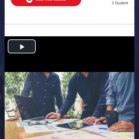
3 Student
.
Play
Video