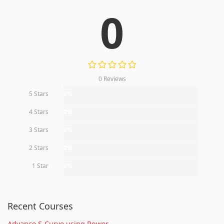
0
0 Reviews
5 Stars
0%
4 Stars
0%
3 Stars
0%
2 Stars
0%
1 Star
0%
Recent Courses
Advance S-Curve using Power