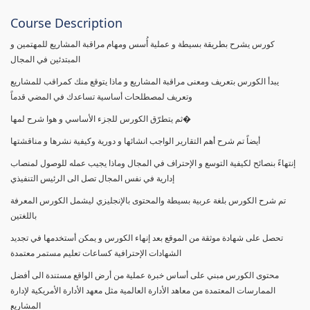
Course Description
كورس يشرح بطريقة بسيطة و عملية أُسس ومهام مراقبة المشاريع للمهتمين و
المبتدئين في المجال
يبدأ الكورس بتعريف ومعنى مراقبة المشاريع و ماذا يتوقع منك كمراقب للمشاريع
وتعريف لمصطلحات أساسية تساعدك في المضي قدماً
ثم يتطرّق الكورس للجزء الأساسي و هوا شرح لمها�
أيضاً تم شرح أهم التقارير الواجب انشائها و دورية وكيفية نشرها و مناقشتها
إنتهاءً بنصائح لكيفية التوسع و الإحتراف في المجال وماذا يجيب عمله للوصول لمنصاب
إدارية في نفس المجال تصل الى الرئيس التنفيذي
تم شرح الكورس بلغة عربية بسيطة والمحتوى بالإنجليزي ليشمل الكورس المعرفة
باللغتين
تحصل على شهادة موثقة من الموقع بعد إنهاء الكورس و يمكن أستخدمها في تجديد
الشهادات الإحترافية كساعات تعليم مستمر معتمدة
محتوى الكورس مبني على أساس خبرة عملية من أرض الواقع مستندة الى أفضل
الممارسات المعتمدة من معاهد الأدارة العالمية مثل معهد الأدارة الأمريكية لإدارة
المشاريع