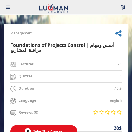
Management
Foundations of Projects Control | أسس ومهام
مراقبة المشاريع
21
Lectures
1
Quizzes
4:43:9
Duration
english
Language
Reviews (0)
20$
Take This Course