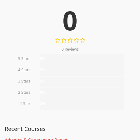
0
0 Reviews
5 Stars
0%
4 Stars
0%
3 Stars
0%
2 Stars
0%
1 Star
0%
Recent Courses
Advance S-Curve using Power