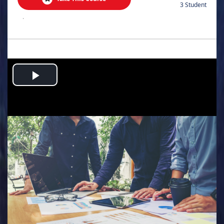
3 Student
.
Play
Video