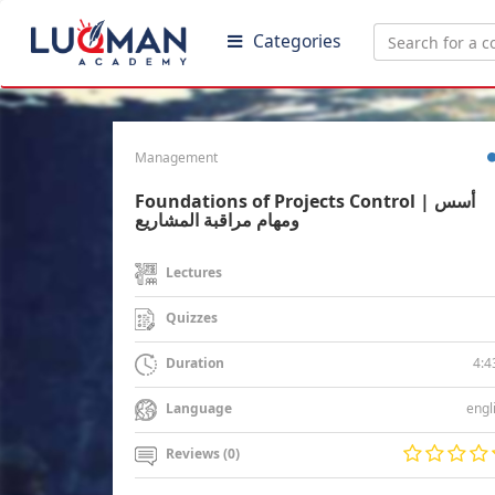
Categories
Management
Foundations of Projects Control | أسس
ومهام مراقبة المشاريع
Lectures
Quizzes
4:4
Duration
engl
Language
Reviews (0)