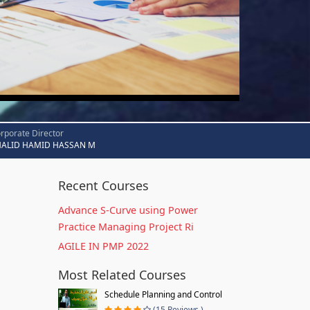
rporate Director
HALID HAMID HASSAN M
Recent Courses
Advance S-Curve using Power
Practice Managing Project Ri
AGILE IN PMP 2022
Most Related Courses
Schedule Planning and Control
(15 Reviews )