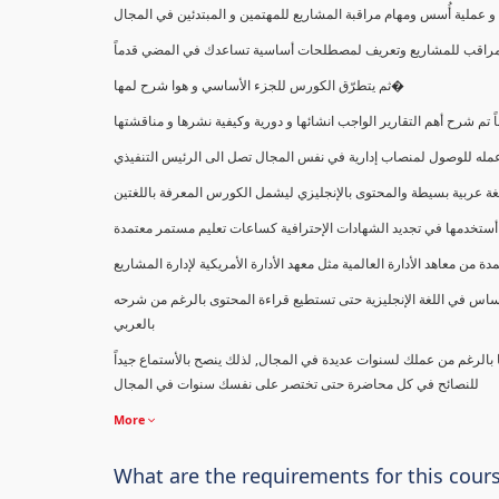
ملية أُسس ومهام مراقبة المشاريع للمهتمين و المبتدئين في المجال
ك كمراقب للمشاريع وتعريف لمصطلحات أساسية تساعدك في المضي قدماً
ثم يتطرّق الكورس للجزء الأساسي و هوا شرح لمها�
اً تم شرح أهم التقارير الواجب انشائها و دورية وكيفية نشرها و مناقشتها
ب عمله للوصول لمنصاب إدارية في نفس المجال تصل الى الرئيس التنفيذي
ة عربية بسيطة والمحتوى بالإنجليزي ليشمل الكورس المعرفة باللغتين
أستخدمها في تجديد الشهادات الإحترافية كساعات تعليم مستمر معتمدة
معاهد الأدارة العالمية مثل معهد الأدارة الأمريكية لإدارة المشاريع
ساس في اللغة الإنجليزية حتى تستطيع قراءة المحتوى بالرغم من شرحه
بالعربي
ا بالرغم من عملك لسنوات عديدة في المجال, لذلك ينصح بالأستماع جيداً
للنصائح في كل محاضرة حتى تختصر على نفسك سنوات في المجال
More
What are the requirements for this cour