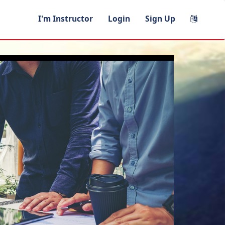
I'm Instructor
Login
Sign Up