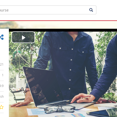
Play
Video
21
1
3:9
ish