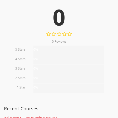
0
0 Reviews
5 Stars
0%
4 Stars
0%
3 Stars
0%
2 Stars
0%
1 Star
0%
Recent Courses
Advance S-Curve using Power