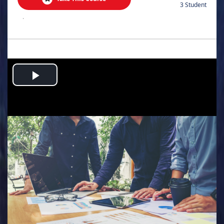
3 Student
.
Play
Video