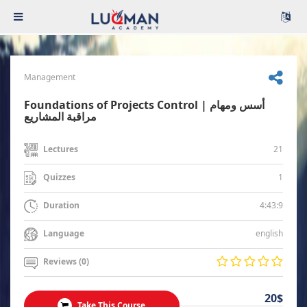
Management
Foundations of Projects Control | أسس ومهام
مراقبة المشاريع
21
Lectures
1
Quizzes
4:43:9
Duration
english
Language
Reviews (0)
20$
Take This Course