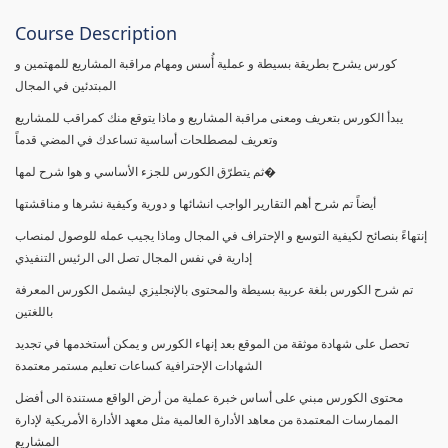
Course Description
كورس يشرح بطريقة بسيطة و عملية أُسس ومهام مراقبة المشاريع للمهتمين و
المبتدئين في المجال
يبدأ الكورس بتعريف ومعنى مراقبة المشاريع و ماذا يتوقع منك كمراقب للمشاريع
وتعريف لمصطلحات أساسية تساعدك في المضي قدماً
ثم يتطرّق الكورس للجزء الأساسي و هوا شرح لمها�
أيضاً تم شرح أهم التقارير الواجب انشائها و دورية وكيفية نشرها و مناقشتها
إنتهاءً بنصائح لكيفية التوسع و الإحتراف في المجال وماذا يجيب عمله للوصول لمنصاب
إدارية في نفس المجال تصل الى الرئيس التنفيذي
تم شرح الكورس بلغة عربية بسيطة والمحتوى بالإنجليزي ليشمل الكورس المعرفة
باللغتين
تحصل على شهادة موثقة من الموقع بعد إنهاء الكورس و يمكن أستخدمها في تجديد
الشهادات الإحترافية كساعات تعليم مستمر معتمدة
محتوى الكورس مبني على أساس خبرة عملية من أرض الواقع مستندة الى أفضل
الممارسات المعتمدة من معاهد الأدارة العالمية مثل معهد الأدارة الأمريكية لإدارة
المشاريع