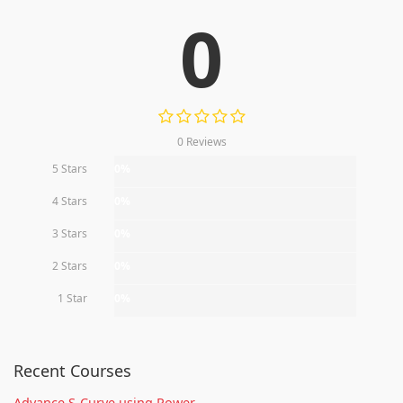
0
0 Reviews
5 Stars
0%
4 Stars
0%
3 Stars
0%
2 Stars
0%
1 Star
0%
Recent Courses
Advance S-Curve using Power