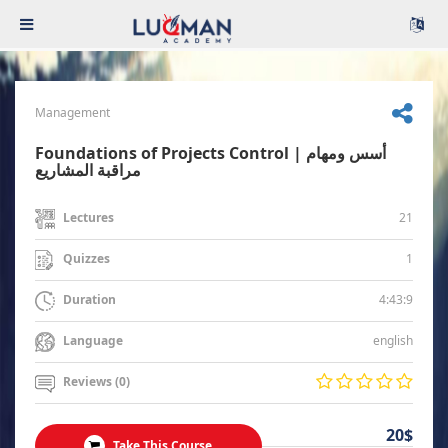
Management
Foundations of Projects Control | أسس ومهام
مراقبة المشاريع
21
Lectures
1
Quizzes
4:43:9
Duration
english
Language
Reviews (0)
20$
Take This Course