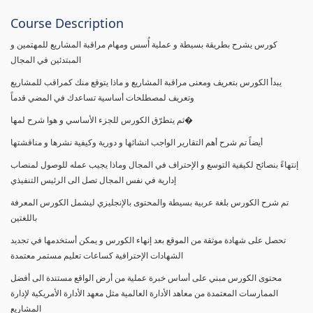
Course Description
كورس يشرح بطريقة بسيطة و عملية أُسس ومهام مراقبة المشاريع للمهتمين و
المبتدئين في المجال
يبدأ الكورس بتعريف ومعنى مراقبة المشاريع و ماذا يتوقع منك كمراقب للمشاريع
وتعريف لمصطلحات أساسية تساعدك في المضي قدماً
ثم يتطرّق الكورس للجزء الأساسي و هوا شرح لمها�
أيضاً تم شرح أهم التقارير الواجب انشائها و دورية وكيفية نشرها و مناقشتها
إنتهاءً بنصائح لكيفية التوسع و الإحتراف في المجال وماذا يجيب عمله للوصول لمنصاب
إدارية في نفس المجال تصل الى الرئيس التنفيذي
تم شرح الكورس بلغة عربية بسيطة والمحتوى بالإنجليزي ليشمل الكورس المعرفة
باللغتين
تحصل على شهادة موثقة من الموقع بعد إنهاء الكورس و يمكن أستخدمها في تجديد
الشهادات الإحترافية كساعات تعليم مستمر معتمدة
محتوى الكورس مبني على أساس خبرة عملية من أرض الواقع مستندة الى أفضل
الممارسات المعتمدة من معاهد الأدارة العالمية مثل معهد الأدارة الأمريكية لإدارة
المشاريع