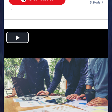
3 Student
.
Play
Video