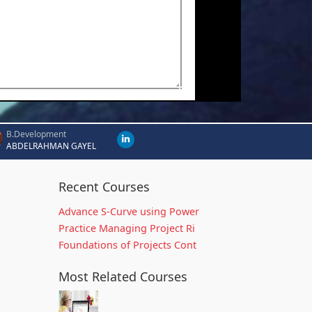
B.Development
ABDELRAHMAN GAYEL
Recent Courses
Advance S-Curve using Power
Practice Managing Project Ri
Foundations of Projects Cont
Most Related Courses