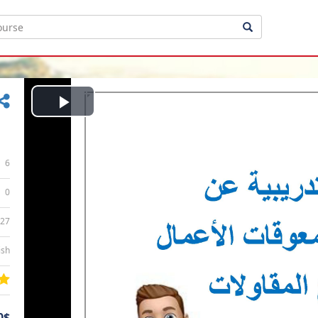
Play
Video
6
0
:27
ish
0$