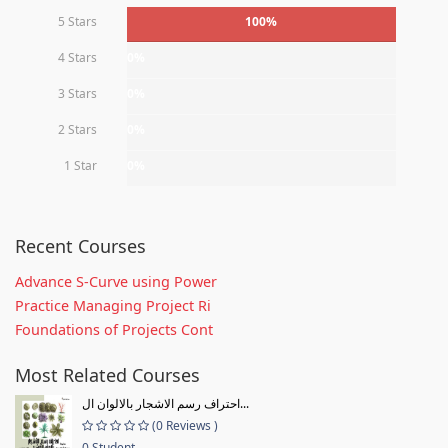
5 Stars
100%
4 Stars
0%
3 Stars
0%
2 Stars
0%
1 Star
0%
Recent Courses
Advance S-Curve using Power
Practice Managing Project Ri
Foundations of Projects Cont
Most Related Courses
احتراف رسم الاشجار بالالوان ال...
(0 Reviews )
0 Student