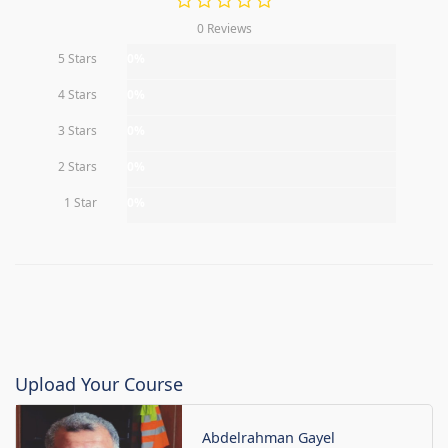
0 Reviews
5 Stars
0%
4 Stars
0%
3 Stars
0%
2 Stars
0%
1 Star
0%
Upload Your Course
Abdelrahman Gayel