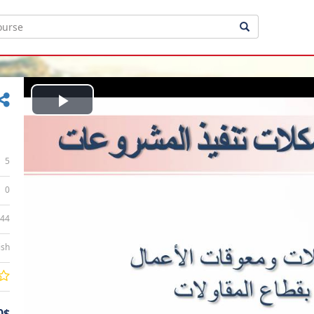
Play
Video
5
0
:44
ish
0$