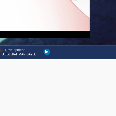
B.Development
ABDELRAHMAN GAYEL