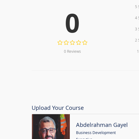
5 
0
4 
3 
2 
0 Reviews
1
Upload Your Course
Abdelrahman Gayel
Business Development