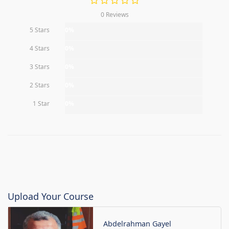
0 Reviews
5 Stars
0%
4 Stars
0%
3 Stars
0%
2 Stars
0%
1 Star
0%
Upload Your Course
Abdelrahman Gayel