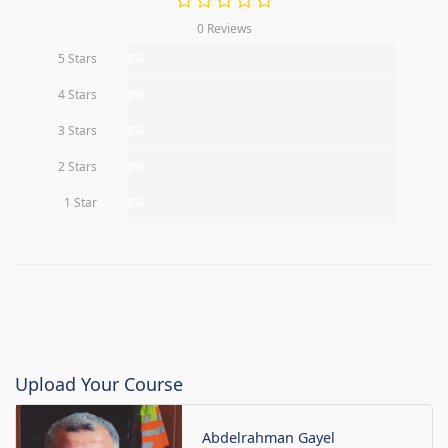
0 Reviews
5 Stars
0%
4 Stars
0%
3 Stars
0%
2 Stars
0%
1 Star
0%
Upload Your Course
Abdelrahman Gayel