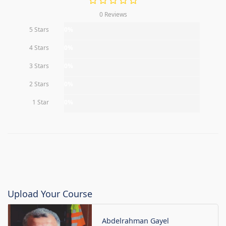
0 Reviews
5 Stars
0%
4 Stars
0%
3 Stars
0%
2 Stars
0%
1 Star
0%
Upload Your Course
Abdelrahman Gayel