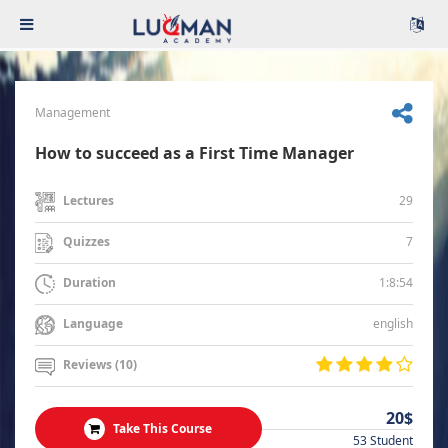
Management
How to succeed as a First Time Manager
29
Lectures
7
Quizzes
1:8:54
Duration
english
Language
Reviews (10)
20$
Take This Course
53 Student