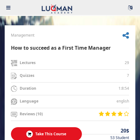
Management
How to succeed as a First Time Manager
29
Lectures
7
Quizzes
1:8:54
Duration
english
Language
Reviews (10)
20$
Take This Course
53 Student