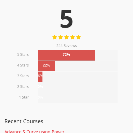
5
244 Reviews
5 Stars
72%
4 Stars
22%
3 Stars
6%
2 Stars
0%
1 Star
0%
Recent Courses
Advance S-Curve using Power