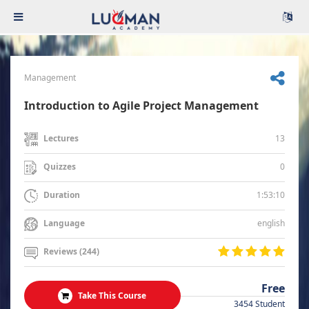
Management
Introduction to Agile Project Management
13
Lectures
0
Quizzes
1:53:10
Duration
english
Language
Reviews (244)
Free
Take This Course
3454 Student