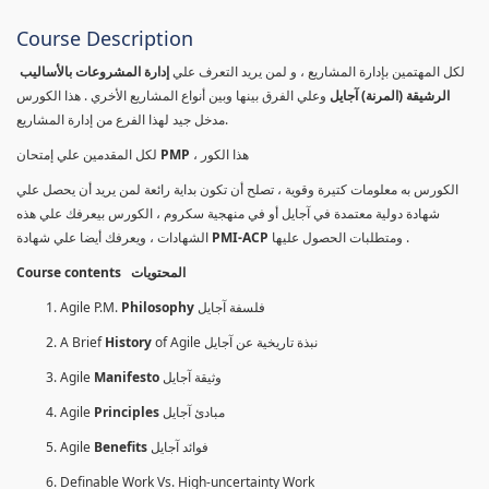
Course Description
لكل المهتمين بإدارة المشاريع ، و لمن يريد التعرف علي
إدارة المشروعات بالأساليب
الرشيقة (المرنة) آجايل
وعلي الفرق بينها وبين أنواع المشاريع الأخري . هذا الكورس
مدخل جيد لهذا الفرع من إدارة المشاريع.
لكل المقدمين علي إمتحان
PMP
، هذا الكور
الكورس به معلومات كتيرة وقوية ، تصلح أن تكون بداية رائعة لمن يريد أن يحصل علي
شهادة دولية معتمدة في آجايل أو في منهجية سكروم ، الكورس بيعرفك علي هذه
الشهادات ، ويعرفك أيضا علي شهادة
PMI-ACP
ومتطلبات الحصول عليها .
Course contents المحتويات
Agile P.M.
Philosophy
فلسفة آجايل
A Brief
History
of Agile نبذة تاريخية عن آجايل
Agile
Manifesto
وثيقة آجايل
Agile
Principles
مبادئ آجايل
Agile
Benefits
فوائد آجايل
Definable Work Vs. High-uncertainty Work