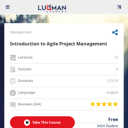
Management
Introduction to Agile Project Management
13
Lectures
0
Quizzes
1:53:10
Duration
english
Language
Reviews (244)
Free
Take This Course
3454 Student