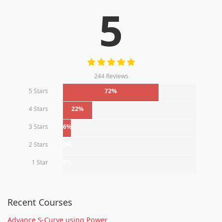
5
244 Reviews
5 Stars
72%
4 Stars
22%
3 Stars
6%
2 Stars
0%
1 Star
0%
Recent Courses
Advance S-Curve using Power