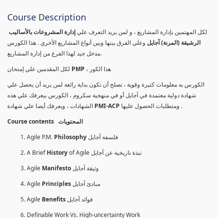
Course Description
لكل المهتمين بإدارة المشاريع ، و لمن يريد التعرف علي
إدارة المشروعات بالأساليب
الرشيقة (المرنة) آجايل
وعلي الفرق بينها وبين أنواع المشاريع الأخري . هذا الكورس
مدخل جيد لهذا الفرع من إدارة المشاريع.
لكل المقدمين علي إمتحان
PMP
، هذا الكور
الكورس به معلومات كتيرة وقوية ، تصلح أن تكون بداية رائعة لمن يريد أن يحصل علي
شهادة دولية معتمدة في آجايل أو في منهجية سكروم ، الكورس بيعرفك علي هذه
الشهادات ، ويعرفك أيضا علي شهادة
PMI-ACP
ومتطلبات الحصول عليها .
Course contents المحتويات
Agile P.M.
Philosophy
فلسفة آجايل
A Brief
History
of Agile نبذة تاريخية عن آجايل
Agile
Manifesto
وثيقة آجايل
Agile
Principles
مبادئ آجايل
Agile
Benefits
فوائد آجايل
Definable Work Vs. High-uncertainty Work