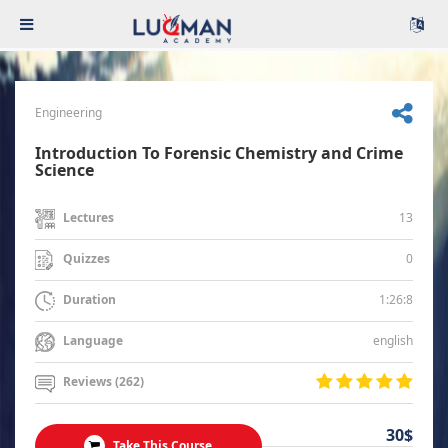
Engineering
Introduction To Forensic Chemistry and Crime
Science
13
Lectures
0
Quizzes
1:26:8
Duration
english
Language
Reviews (262)
30$
Take This Course