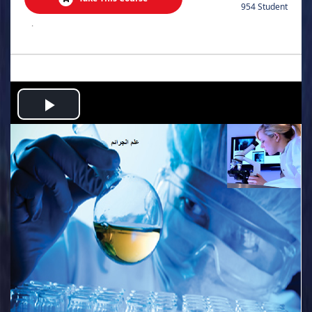
954 Student
.
Play
Video