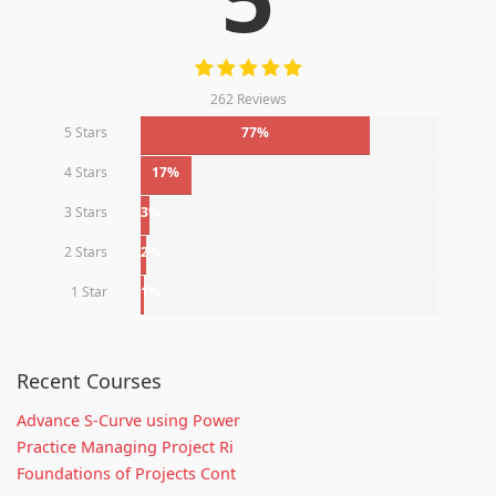
262 Reviews
5 Stars
77%
4 Stars
17%
3 Stars
3%
2 Stars
2%
1 Star
1%
Recent Courses
Advance S-Curve using Power
Practice Managing Project Ri
Foundations of Projects Cont