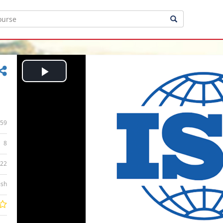
Play
Video
59
8
:22
ish