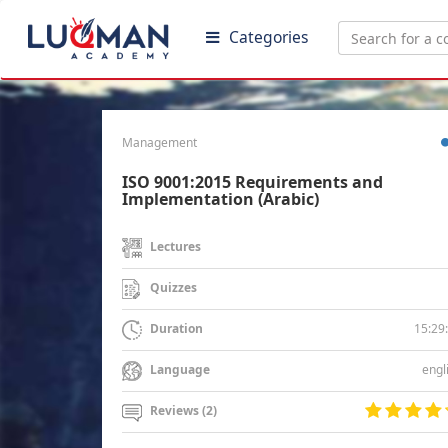
Categories
Management
ISO 9001:2015 Requirements and
Implementation (Arabic)
Lectures
Quizzes
15:29
Duration
engl
Language
Reviews (2)