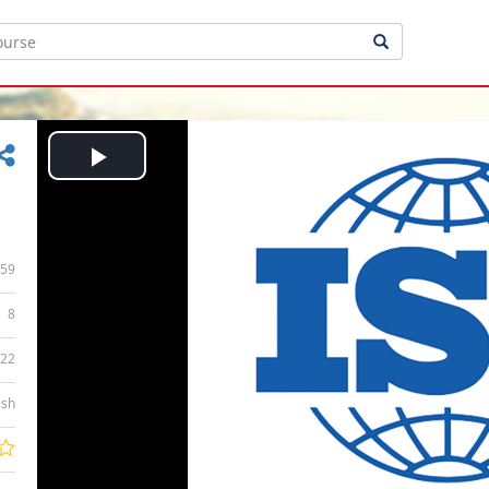
Play
Video
59
8
:22
ish