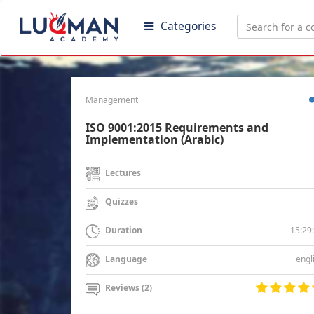
Categories
Management
ISO 9001:2015 Requirements and
Implementation (Arabic)
Lectures
Quizzes
15:29
Duration
engl
Language
Reviews (2)