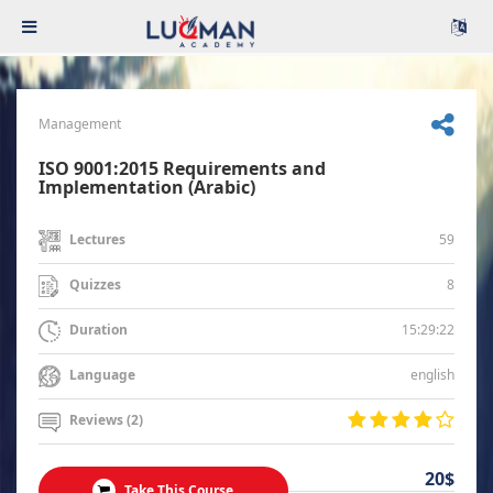
Management
ISO 9001:2015 Requirements and
Implementation (Arabic)
59
Lectures
8
Quizzes
15:29:22
Duration
english
Language
Reviews (2)
20$
Take This Course