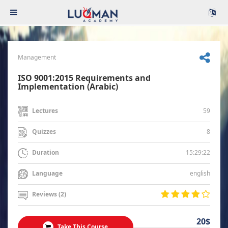
Management
ISO 9001:2015 Requirements and
Implementation (Arabic)
59
Lectures
8
Quizzes
15:29:22
Duration
english
Language
Reviews (2)
20$
Take This Course