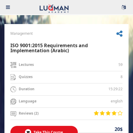
Management
ISO 9001:2015 Requirements and
Implementation (Arabic)
59
Lectures
8
Quizzes
15:29:22
Duration
english
Language
Reviews (2)
20$
Take This Course