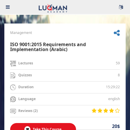
Management
ISO 9001:2015 Requirements and
Implementation (Arabic)
59
Lectures
8
Quizzes
15:29:22
Duration
english
Language
Reviews (2)
20$
Take This Course