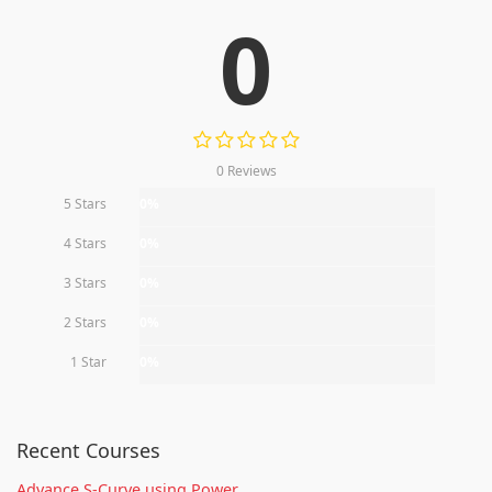
0
0 Reviews
5 Stars
0%
4 Stars
0%
3 Stars
0%
2 Stars
0%
1 Star
0%
Recent Courses
Advance S-Curve using Power