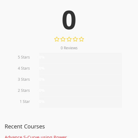
0
0 Reviews
5 Stars
0%
4 Stars
0%
3 Stars
0%
2 Stars
0%
1 Star
0%
Recent Courses
Advance S-Curve using Power