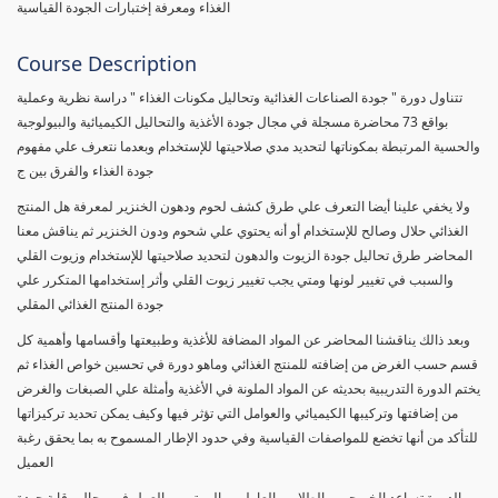
الغذاء ومعرفة إختبارات الجودة القياسية
Course Description
تتناول دورة " جودة الصناعات الغذائية وتحاليل مكونات الغذاء " دراسة نظرية وعملية
بواقع 73 محاضرة مسجلة في مجال جودة الأغذية والتحاليل الكيميائية والبيولوجية
والحسية المرتبطة بمكوناتها لتحديد مدي صلاحيتها للإستخدام وبعدما نتعرف علي مفهوم
جودة الغذاء والفرق بين ج
ولا يخفي علينا أيضا التعرف علي طرق كشف لحوم ودهون الخنزير لمعرفة هل المنتج
الغذائي حلال وصالح للإستخدام أو أنه يحتوي علي شحوم ودون الخنزير ثم يناقش معنا
المحاضر طرق تحاليل جودة الزيوت والدهون لتحديد صلاحيتها للإستخدام وزيوت القلي
والسبب في تغيير لونها ومتي يجب تغيير زيوت القلي وأثر إستخدامها المتكرر علي
جودة المنتج الغذائي المقلي
وبعد ذالك يناقشنا المحاضر عن المواد المضافة للأغذية وطبيعتها وأقسامها وأهمية كل
قسم حسب الغرض من إضافته للمنتج الغذائي وماهو دورة في تحسين خواص الغذاء ثم
يختم الدورة التدريبية بحديثه عن المواد الملونة في الأغذية وأمثلة علي الصبغات والغرض
من إضافتها وتركيبها الكيميائي والعوامل التي تؤثر فيها وكيف يمكن تحديد تركيزاتها
للتأكد من أنها تخضع للمواصفات القياسية وفي حدود الإطار المسموح به بما يحقق رغبة
العميل
الدورة تساعد الخريجين والطلاب والعاملين والمهتمين بالعمل في مجال رقابة جودة