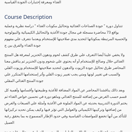
الغذاء ومعرفة إختبارات الجودة القياسية
Course Description
تتناول دورة " جودة الصناعات الغذائية وتحاليل مكونات الغذاء " دراسة نظرية وعملية
بواقع 73 محاضرة مسجلة في مجال جودة الأغذية والتحاليل الكيميائية والبيولوجية
والحسية المرتبطة بمكوناتها لتحديد مدي صلاحيتها للإستخدام وبعدما نتعرف علي مفهوم
جودة الغذاء والفرق بين ج
ولا يخفي علينا أيضا التعرف علي طرق كشف لحوم ودهون الخنزير لمعرفة هل المنتج
الغذائي حلال وصالح للإستخدام أو أنه يحتوي علي شحوم ودون الخنزير ثم يناقش معنا
المحاضر طرق تحاليل جودة الزيوت والدهون لتحديد صلاحيتها للإستخدام وزيوت القلي
والسبب في تغيير لونها ومتي يجب تغيير زيوت القلي وأثر إستخدامها المتكرر علي
جودة المنتج الغذائي المقلي
وبعد ذالك يناقشنا المحاضر عن المواد المضافة للأغذية وطبيعتها وأقسامها وأهمية كل
قسم حسب الغرض من إضافته للمنتج الغذائي وماهو دورة في تحسين خواص الغذاء ثم
يختم الدورة التدريبية بحديثه عن المواد الملونة في الأغذية وأمثلة علي الصبغات والغرض
من إضافتها وتركيبها الكيميائي والعوامل التي تؤثر فيها وكيف يمكن تحديد تركيزاتها
للتأكد من أنها تخضع للمواصفات القياسية وفي حدود الإطار المسموح به بما يحقق رغبة
العميل
الدورة تساعد الخريجين والطلاب والعاملين والمهتمين بالعمل في مجال رقابة جودة