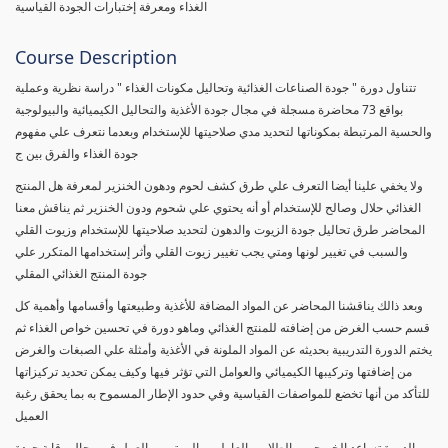
الغذاء ومعرفة إختبارات الجودة القياسية
Course Description
تتناول دورة " جودة الصناعات الغذائية وتحاليل مكونات الغذاء " دراسة نظرية وعملية
بواقع 73 محاضرة مسجلة في مجال جودة الأغذية والتحاليل الكيميائية والبيولوجية
والحسية المرتبطة بمكوناتها لتحديد مدي صلاحيتها للإستخدام وبعدما نتعرف علي مفهوم
جودة الغذاء والفرق بين ج
ولا يخفي علينا أيضا التعرف علي طرق كشف لحوم ودهون الخنزير لمعرفة هل المنتج
الغذائي حلال وصالح للإستخدام أو أنه يحتوي علي شحوم ودون الخنزير ثم يناقش معنا
المحاضر طرق تحاليل جودة الزيوت والدهون لتحديد صلاحيتها للإستخدام وزيوت القلي
والسبب في تغيير لونها ومتي يجب تغيير زيوت القلي وأثر إستخدامها المتكرر علي
جودة المنتج الغذائي المقلي
وبعد ذالك يناقشنا المحاضر عن المواد المضافة للأغذية وطبيعتها وأقسامها وأهمية كل
قسم حسب الغرض من إضافته للمنتج الغذائي وماهو دورة في تحسين خواص الغذاء ثم
يختم الدورة التدريبية بحديثه عن المواد الملونة في الأغذية وأمثلة علي الصبغات والغرض
من إضافتها وتركيبها الكيميائي والعوامل التي تؤثر فيها وكيف يمكن تحديد تركيزاتها
للتأكد من أنها تخضع للمواصفات القياسية وفي حدود الإطار المسموح به بما يحقق رغبة
العميل
الدورة تساعد الخريجين والطلاب والعاملين والمهتمين بالعمل في مجال رقابة جودة