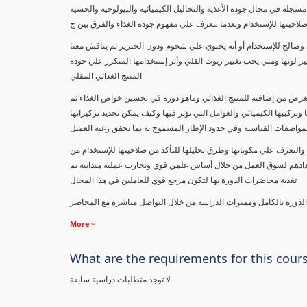
لصناعات الغذائية وتحاليل مكونات الغذاء " دراسة نظرية وعملية بواقع 73 محاضرة مسجلة في مجال جودة الأغذية والتحاليل الكيميائية والبيولوجية والحسية
صلاحيتها للإستخدام وبعدما نتعرف علي مفهوم جودة الغذاء والفرق بين ج
وصالح للإستخدام أو أنه يحتوي علي شحوم ودون الخنزير ثم يناقش معنا
 لونها ومتي يجب تغيير زيوت القلي وأثر إستخدامها المتكرر علي جودة
المنتج الغذائي المقلي
لغرض من إضافته للمنتج الغذائي وماهو دورة في تحسين خواص الغذاء ثم
 وتركيبها الكيميائي والعوامل التي تؤثر فيها وكيف يمكن تحديد تركيزاتها
لمواصفات القياسية وفي حدود الإطار المسموح به بما يحقق رغبة العميل
والتعرف علي مكوناتها وطرق تحليلها للتأكد من صلاحيتها للإستخدام من
طلابنا ومتابعينا في 97 دولة علي مستوي العالم لإعدادهم لسوق العمل من خلال أساس علمي قوي وتجارب عملية ميدانية تم
تغذية محاضرات الدورة بها لتكون مرجع قوي للعاملين في هذا المجال
 الدورة بالكامل ومميزات الدراسة من خلال التواصل مباشرة مع المحاضر
More
What are the requirements for this cour
لا توجد متطلبات دراسية سابقة