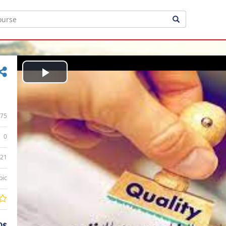
Play
Video
75
0
:21
bic
0$