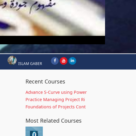
ISLAM GABER
Recent Courses
Advance S-Curve using Power
Practice Managing Project Ri
Foundations of Projects Cont
Most Related Courses