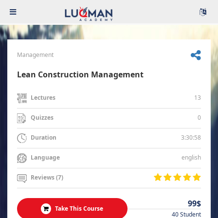
Management
Lean Construction Management
13
Lectures
0
Quizzes
3:30:58
Duration
english
Language
Reviews (7)
99$
Take This Course
40 Student