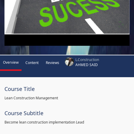
L.Construction
Overview
Content
Reviews
AHMED SAID
Course Title
Lean Construction Management
Course Subtitle
Become lean construction implementation Lead