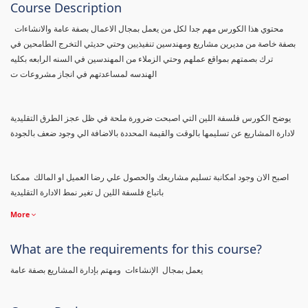
Course Description
محتوي هذا الكورس مهم جدا لكل من يعمل بمجال الاعمال بصفة عامة والانشاءات
بصفة خاصة من مديرين مشاريع ومهندسين تنفيذيين وحتي حديثي التخرج الطامحين في
ترك بصمتهم بمواقع عملهم وحتي الزملاء من المهندسين في السنه الرابعه بكليه
الهندسه لمساعدتهم في انجاز مشروعات ت
يوضح الكورس فلسفة اللين التي اصبحت ضرورة ملحة في ظل عجز الطرق التقليدية
لادارة المشاريع عن تسليمها بالوقت والقيمة المحددة بالاضافة الي وجود ضعف بالجودة
اصبح الان وجود امكانبة تسليم مشاريعك والحصول علي رضا العميل او المالك ممكنا
باتباع فلسفة اللين ل تغير نمط الادارة التقليدية
More
What are the requirements for this course?
يعمل بمجال الإنشاءات ومهتم بإدارة المشاريع بصفة عامة