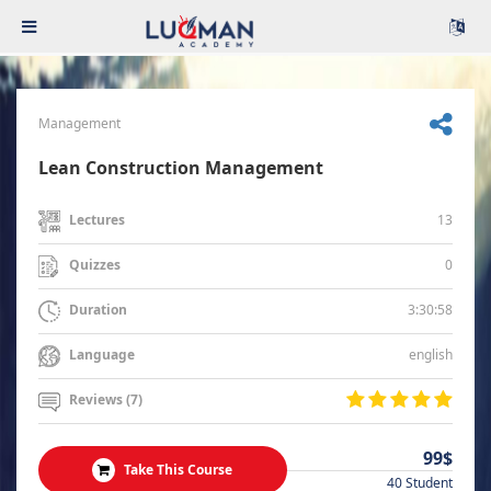
Management
Lean Construction Management
13
Lectures
0
Quizzes
3:30:58
Duration
english
Language
Reviews (7)
99$
Take This Course
40 Student