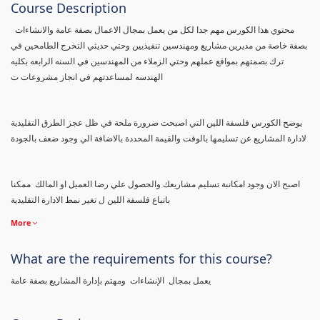
Course Description
محتوي هذا الكورس مهم جدا لكل من يعمل بمجال الاعمال بصفة عامة والانشاءات
بصفة خاصة من مديرين مشاريع ومهندسين تنفيذيين وحتي حديثي التخرج الطامحين في
ترك بصمتهم بمواقع عملهم وحتي الزملاء من المهندسين في السنه الرابعه بكليه
الهندسه لمساعدتهم في انجاز مشروعات ت
يوضح الكورس فلسفة اللين التي اصبحت ضرورة ملحة في ظل عجز الطرق التقليدية
لادارة المشاريع عن تسليمها بالوقت والقيمة المحددة بالاضافة الي وجود ضعف بالجودة
اصبح الان وجود امكانبة تسليم مشاريعك والحصول علي رضا العميل او المالك ممكنا
باتباع فلسفة اللين ل تغير نمط الادارة التقليدية
More
What are the requirements for this course?
يعمل بمجال الإنشاءات ومهتم بإدارة المشاريع بصفة عامة