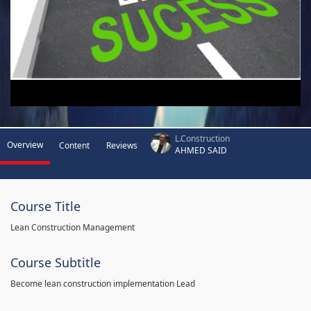
L.Construction
Overview
Content
Reviews
AHMED SAID
Course Title
Lean Construction Management
Course Subtitle
Become lean construction implementation Lead