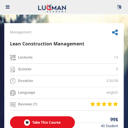
Management
Lean Construction Management
13
Lectures
0
Quizzes
3:30:58
Duration
english
Language
Reviews (7)
99$
Take This Course
40 Student