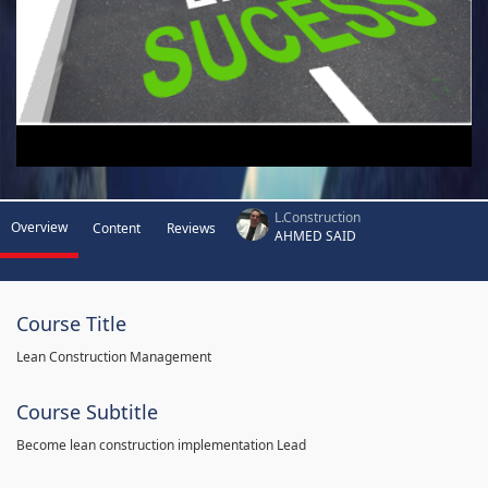
L.Construction
Overview
Content
Reviews
AHMED SAID
Course Title
Lean Construction Management
Course Subtitle
Become lean construction implementation Lead