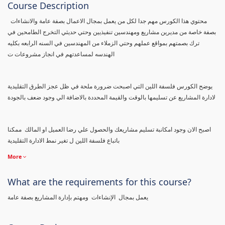
Course Description
محتوي هذا الكورس مهم جدا لكل من يعمل بمجال الاعمال بصفة عامة والانشاءات
بصفة خاصة من مديرين مشاريع ومهندسين تنفيذيين وحتي حديثي التخرج الطامحين في
ترك بصمتهم بمواقع عملهم وحتي الزملاء من المهندسين في السنه الرابعه بكليه
الهندسه لمساعدتهم في انجاز مشروعات ت
يوضح الكورس فلسفة اللين التي اصبحت ضرورة ملحة في ظل عجز الطرق التقليدية
لادارة المشاريع عن تسليمها بالوقت والقيمة المحددة بالاضافة الي وجود ضعف بالجودة
اصبح الان وجود امكانبة تسليم مشاريعك والحصول علي رضا العميل او المالك ممكنا
باتباع فلسفة اللين ل تغير نمط الادارة التقليدية
More
What are the requirements for this course?
يعمل بمجال الإنشاءات ومهتم بإدارة المشاريع بصفة عامة