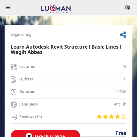
Engineering
Learn Autodesk Revit Structure l Basic Lines l
Wagih Abbas
19
Lectures
0
Quizzes
1:17:36
Duration
english
Language
Reviews (84)
Free
Take This Course