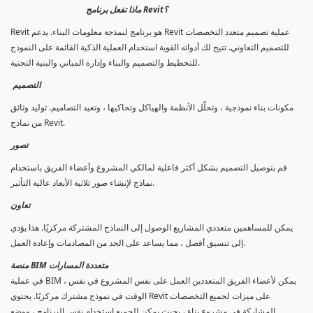
ماذا تفعل برنامج Revit؟
Revit هو برنامج لنمذجة معلومات البناء. يدعم Revit عملية تصميم متعدد التخصصات
للتصميم التعاوني. تتيح لك أدواته القوية استخدام العملية الذكية القائمة على النموذج
للتخطيط والتصميم والبناء وإدارة المباني والبنية التحتية.
التصميم
مكونات بناء نموذجية ، وتحلّل الأنظمة والهياكل وتحاكيها ، وتعيد التصاميم. توليد وثائق
من نماذج Revit.
تصور
قم بتوصيل التصميم بشكل أكثر فاعلية لمالكي المشروع وأعضاء الفريق باستخدام
نماذج لإنشاء صور ثلاثية الأبعاد عالية التأثير.
تعاون
يمكن للمساهمين متعددي المشاريع الوصول إلى النماذج المشتركة مركزيًا. هذا يؤدي
إلى تنسيق أفضل ، مما يساعد على الحد من المصادمات وإعادة العمل.
منصة BIM متعددة المسارات
في عملية BIM ، يمكن لأعضاء الفريق المتعددين العمل على نفس المشروع في نفس
الوقت في نموذج مشترك مركزيًا. يحتوي Revit على ميزات لجميع التخصصات
المشاركة في مشروع بناء ، بحيث يمكن للجميع استخدام نفس البرنامج ، ووضع