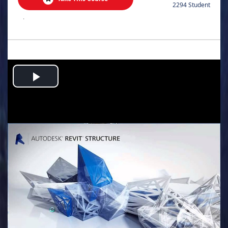
2294 Student
.
Play
Video