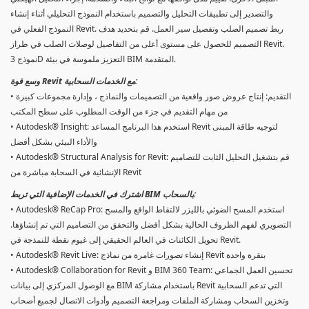
والتصدير إلى تطبيقات التحليل والتصميم باستخدام النموذج التحليلي أثناء إنشاء
النموذج الفعلي في Revit. ربط تصميم الصلب وتفصيل سير العمل. قم بتحديد هدف
التصميم للحصول على مستوى أعلى من التفاصيل لوصلات الصلب في طراز Revit.
نموذج 3D التعزيز ملموسة في بيئة BIM المتقدمة.
وسع قوة Revit مع الخدمات السحابية:
• التقديم: إنتاج عروض صور واقعية من التصميمات والنماذج ، وإدارة مجموعات كبيرة
من مهام التقديم في جزء من الوقت المطلوب على سطح المكتب
• Autodesk® Insight: استخدم هذا البرنامج المساعد Revit لتوجيه طاقة المبنى
والأداء البيئي بشكل أفضل
• Autodesk® Structural Analysis for Revit: قم بتشغيل التحليل الثابت للتصاميم
الإنشائية في السحابة مباشرة من Revit
اشترك في الخدمات الإضافية التي تربط BIM بالسحاب:
• Autodesk® ReCap Pro: استخدم المسح الضوئي بالليزر لالتقاط الواقع والمسح
التصويري لفهم الظروف الحالية بشكل أفضل والتحقق من التصاميم التي تم إنشاؤها.
تحويل الكائنات في العالم الحقيقي إلى غيوم نقطة للنمذجة في Revit.
• Autodesk® Revit Live: إنشاء تصورات غامرة من نماذج Revit بنقرة واحدة
• Autodesk® Collaboration for Revit و BIM 360 Team: تحسين العمل الجماعي
مع الوصول المركزي إلى بيانات BIM باستخدام مشاركة Revit التي تدعم السحابية
وتخزين السحاب ومشاركة الملفات ومراجعة التصميم وأدوات الاتصال لجميع أصحاب