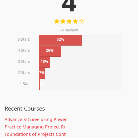
4
84 Reviews
5 Stars
52%
4 Stars
26%
3 Stars
13%
2 Stars
7%
1 Star
1%
Recent Courses
Advance S-Curve using Power
Practice Managing Project Ri
Foundations of Projects Cont