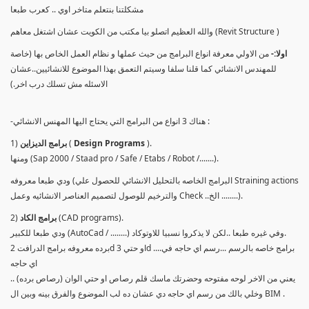
مشكلتنا بنتعلم متاخر اوي .. كعرب طبعا
والله العظيم اتصلو بيا مكتب من الكويت عشان اشتغل معاهم (Revit Structure )
اولا:-
من الاولي معرفة انواع البرامج من حيث عملها و نظام العمل الخاص بها (خاصة
للمهندس الانشائي كما قلنا سلفا وسيتم التعمق بهذا الموضوع للانشائيين..عشان
الاسئله مش تسلك درب اخر.)
-هناك 3 انواع من البرامج التي يحتاج اليها المهنس الانشائي :
).
Design Programs
(
برامج الديزاين
1)
ومنها (Sap 2000 / Staad pro / Safe / Etabs / Robot /.......).
ودي طبعا معروفه (البرامج الخاصه بالتحليل الانشائي للحصول علي Straining actions
والترخيم للوصول لتصميم العناصر الانشائيه وعمل Check ..الخ ........).
(CAD programs).
برامج الكاد
2)
ودي طبعا للكبير (AutoCad / ........) وفي غيره طبعا ..لكن لا يذكروا نسبيا للاوتوكاد.
برده معروفه برامج الدرافت 2d او حتي 3d ....برامج خاصه بالرسم ...رسم اي حاجه في
اي حاجه
يعني من الاخر لوحه مفتوحه وحضرتك ماسك قلم رصاص او حتي الوان (رصاص برده) ..
وخلي بالك من رسم اي حاجه دي عشان ده لب الموضوع والفرق بينه وبين ال BIM .