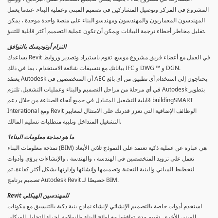
المشروع في المركز وتوصيل المشاركين في تصميم المبنى وعملية البناء. عندما يعمل
المهندسون المعماريون والمهندسون ومهندسو البناء على منصة واحدة موحدة ، يمكن
تقليل مخاطر أخطاء ترجمة البيانات ويمكن أن تكون عملية التصميم أكثر قابلية للتنبؤ.
التزام أوتوديسك بالتوافق
يساعدك Revit في العمل مع أعضاء فريق مشروع موسع. تقوم باستيراد وتصدير وروابط
بياناتك مع تنسيقات شائعة الاستخدام ، بما في ذلك IFC و DWG ™ و DGN.
يعتقد Autodesk أن المتخصصين في AEC يحتاجون إلى استخدام أي تطبيق من أي بائع
في أي مرحلة من مراحل التصميم والبناء وعمليات التشغيل. تلتزم Autodesk بتطوير
قابلية التشغيل المتبادل في جميع أنحاء الصناعة من خلال دعم buildingSMART
Interational ومع Revit الوظائف الإضافية التي تعزز قدرتك على الامتثال لمعايير
التشغيل المتداخل وتلبية متطلبات تسليم المالك.
ما هو نمذجة معلومات البناء؟
نمذجة معلومات البناء (BIM) هي عبارة عن عملية ذكية تعتمد على النموذج ثلاثي الأبعاد
تعمل على تزويد المتخصصين في الهندسة ، والهندسة ، والإنشاءات برؤى وأدوات
لتخطيط المباني والبنية التحتية وتصميمها وإنشائها وإدارتها بشكل أكثر كفاءة. تم
تصميم برنامج Autodesk Revit خصيصًا لـ BIM.
Revit للمهندسين الهيكلي
استخدم أدوات خاصة بالتصميم الإنشائي لإنشاء نماذج بنية ذكية بالتنسيق مع مكونات
المبنى الأخرى. تقييم مدى توافقها مع لوائح البناء والسلامة. إجراء التحليل الهيكلي