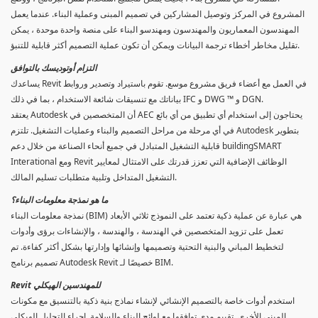
المشروع في المركز وتوصيل المشاركين في تصميم المبنى وعملية البناء. عندما يعمل
المهندسون المعماريون والمهندسون ومهندسو البناء على منصة واحدة موحدة ، يمكن
تقليل مخاطر أخطاء ترجمة البيانات ويمكن أن تكون عملية التصميم أكثر قابلية للتنبؤ.
التزام أوتوديسك بالتوافق
يساعدك Revit في العمل مع أعضاء فريق مشروع موسع. تقوم باستيراد وتصدير وروابط
بياناتك مع تنسيقات شائعة الاستخدام ، بما في ذلك IFC و DWG ™ و DGN.
يعتقد Autodesk أن المتخصصين في AEC يحتاجون إلى استخدام أي تطبيق من أي بائع
في أي مرحلة من مراحل التصميم والبناء وعمليات التشغيل. تلتزم Autodesk بتطوير
قابلية التشغيل المتبادل في جميع أنحاء الصناعة من خلال دعم buildingSMART
Interational ومع Revit الوظائف الإضافية التي تعزز قدرتك على الامتثال لمعايير
التشغيل المتداخل وتلبية متطلبات تسليم المالك.
ما هو نمذجة معلومات البناء؟
نمذجة معلومات البناء (BIM) هي عبارة عن عملية ذكية تعتمد على النموذج ثلاثي الأبعاد
تعمل على تزويد المتخصصين في الهندسة ، والهندسة ، والإنشاءات برؤى وأدوات
لتخطيط المباني والبنية التحتية وتصميمها وإنشائها وإدارتها بشكل أكثر كفاءة. تم
تصميم برنامج Autodesk Revit خصيصًا لـ BIM.
Revit للمهندسين الهيكلي
استخدم أدوات خاصة بالتصميم الإنشائي لإنشاء نماذج بنية ذكية بالتنسيق مع مكونات
المبنى الأخرى. تقييم مدى توافقها مع لوائح البناء والسلامة. إجراء التحليل الهيكلي