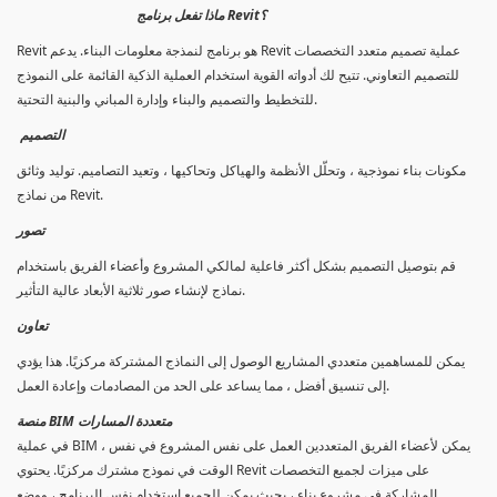
ماذا تفعل برنامج Revit؟
Revit هو برنامج لنمذجة معلومات البناء. يدعم Revit عملية تصميم متعدد التخصصات
للتصميم التعاوني. تتيح لك أدواته القوية استخدام العملية الذكية القائمة على النموذج
للتخطيط والتصميم والبناء وإدارة المباني والبنية التحتية.
التصميم
مكونات بناء نموذجية ، وتحلّل الأنظمة والهياكل وتحاكيها ، وتعيد التصاميم. توليد وثائق
من نماذج Revit.
تصور
قم بتوصيل التصميم بشكل أكثر فاعلية لمالكي المشروع وأعضاء الفريق باستخدام
نماذج لإنشاء صور ثلاثية الأبعاد عالية التأثير.
تعاون
يمكن للمساهمين متعددي المشاريع الوصول إلى النماذج المشتركة مركزيًا. هذا يؤدي
إلى تنسيق أفضل ، مما يساعد على الحد من المصادمات وإعادة العمل.
منصة BIM متعددة المسارات
في عملية BIM ، يمكن لأعضاء الفريق المتعددين العمل على نفس المشروع في نفس
الوقت في نموذج مشترك مركزيًا. يحتوي Revit على ميزات لجميع التخصصات
المشاركة في مشروع بناء ، بحيث يمكن للجميع استخدام نفس البرنامج ، ووضع