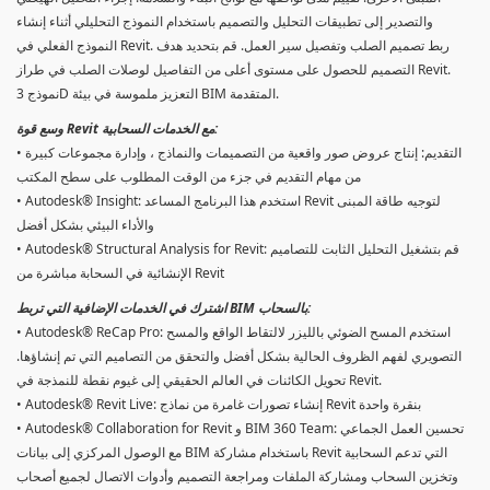
والتصدير إلى تطبيقات التحليل والتصميم باستخدام النموذج التحليلي أثناء إنشاء
النموذج الفعلي في Revit. ربط تصميم الصلب وتفصيل سير العمل. قم بتحديد هدف
التصميم للحصول على مستوى أعلى من التفاصيل لوصلات الصلب في طراز Revit.
نموذج 3D التعزيز ملموسة في بيئة BIM المتقدمة.
وسع قوة Revit مع الخدمات السحابية:
• التقديم: إنتاج عروض صور واقعية من التصميمات والنماذج ، وإدارة مجموعات كبيرة
من مهام التقديم في جزء من الوقت المطلوب على سطح المكتب
• Autodesk® Insight: استخدم هذا البرنامج المساعد Revit لتوجيه طاقة المبنى
والأداء البيئي بشكل أفضل
• Autodesk® Structural Analysis for Revit: قم بتشغيل التحليل الثابت للتصاميم
الإنشائية في السحابة مباشرة من Revit
اشترك في الخدمات الإضافية التي تربط BIM بالسحاب:
• Autodesk® ReCap Pro: استخدم المسح الضوئي بالليزر لالتقاط الواقع والمسح
التصويري لفهم الظروف الحالية بشكل أفضل والتحقق من التصاميم التي تم إنشاؤها.
تحويل الكائنات في العالم الحقيقي إلى غيوم نقطة للنمذجة في Revit.
• Autodesk® Revit Live: إنشاء تصورات غامرة من نماذج Revit بنقرة واحدة
• Autodesk® Collaboration for Revit و BIM 360 Team: تحسين العمل الجماعي
مع الوصول المركزي إلى بيانات BIM باستخدام مشاركة Revit التي تدعم السحابية
وتخزين السحاب ومشاركة الملفات ومراجعة التصميم وأدوات الاتصال لجميع أصحاب