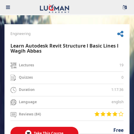
Engineering
Learn Autodesk Revit Structure l Basic Lines l
Wagih Abbas
19
Lectures
0
Quizzes
1:17:36
Duration
english
Language
Reviews (84)
Free
Take This Course