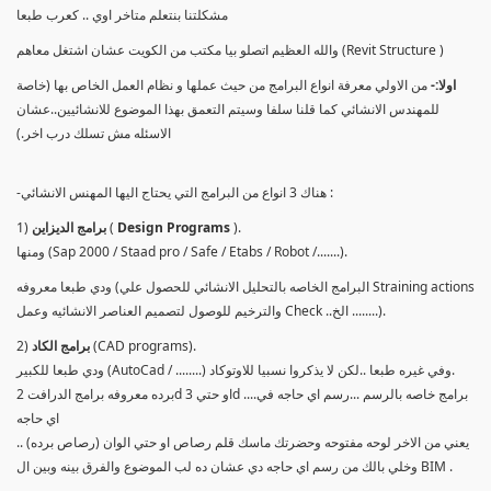
مشكلتنا بنتعلم متاخر اوي .. كعرب طبعا
والله العظيم اتصلو بيا مكتب من الكويت عشان اشتغل معاهم (Revit Structure )
اولا:-
من الاولي معرفة انواع البرامج من حيث عملها و نظام العمل الخاص بها (خاصة
للمهندس الانشائي كما قلنا سلفا وسيتم التعمق بهذا الموضوع للانشائيين..عشان
الاسئله مش تسلك درب اخر.)
-هناك 3 انواع من البرامج التي يحتاج اليها المهنس الانشائي :
).
Design Programs
(
برامج الديزاين
1)
ومنها (Sap 2000 / Staad pro / Safe / Etabs / Robot /.......).
ودي طبعا معروفه (البرامج الخاصه بالتحليل الانشائي للحصول علي Straining actions
والترخيم للوصول لتصميم العناصر الانشائيه وعمل Check ..الخ ........).
(CAD programs).
برامج الكاد
2)
ودي طبعا للكبير (AutoCad / ........) وفي غيره طبعا ..لكن لا يذكروا نسبيا للاوتوكاد.
برده معروفه برامج الدرافت 2d او حتي 3d ....برامج خاصه بالرسم ...رسم اي حاجه في
اي حاجه
يعني من الاخر لوحه مفتوحه وحضرتك ماسك قلم رصاص او حتي الوان (رصاص برده) ..
وخلي بالك من رسم اي حاجه دي عشان ده لب الموضوع والفرق بينه وبين ال BIM .