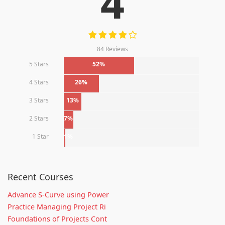
4
84 Reviews
5 Stars
52%
4 Stars
26%
3 Stars
13%
2 Stars
7%
1 Star
1%
Recent Courses
Advance S-Curve using Power
Practice Managing Project Ri
Foundations of Projects Cont