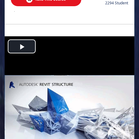
2294 Student
.
Play
Video