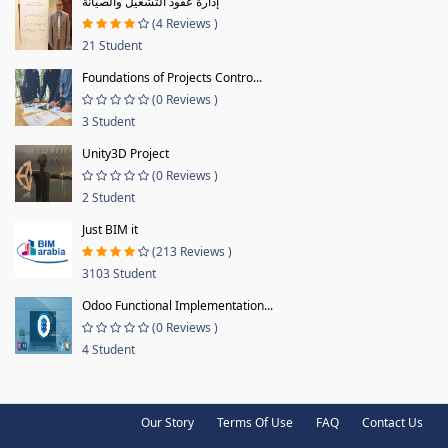
إدارة عقود التشغيل والصيانة
(4 Reviews )
21 Student
Foundations of Projects Contro...
(0 Reviews )
3 Student
Unity3D Project
(0 Reviews )
2 Student
Just BIM it
(213 Reviews )
3103 Student
Odoo Functional Implementation...
(0 Reviews )
4 Student
Our Story
Terms Of Use
FAQ
Contact Us