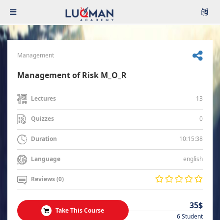
Management
Management of Risk M_O_R
13
Lectures
0
Quizzes
10:15:38
Duration
english
Language
Reviews (0)
35$
Take This Course
6 Student