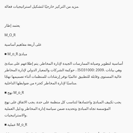
مزيد من التركيز خارجيًا لتشكيل استراتيجيات فعالة.
يعتمد إطار
M_O_R
على أربعة مفاهيم أساسية
■ M_o_R مبادئ
أساسية لتطوير وصيانة الممارسات الجيدة لإدارة المخاطر. يتم إطلاعهم على مبادئ
حوكمة الشركات والمعيار الدولي لإدارة المخاطر ، ISO31000: 2009. وهي بيانات
عالية المستوى وقابلة للتطبيق عالميًا توفر إرشادات للمنظمات أثناء تصميمها نهجًا
مناسبًا لإدارة المخاطر كجزء من ضوابطها الداخلية.
■ نهج M_o_R
يجب تكييف المبادئ واعتمادها لتناسب كل منظمة على حدة. يجب الاتفاق على نهج
المؤسسة تجاه المبادئ وتحديده ضمن سياسة إدارة المخاطر ودليل العملية
والاستراتيجيات.
■ عملية M_o_R