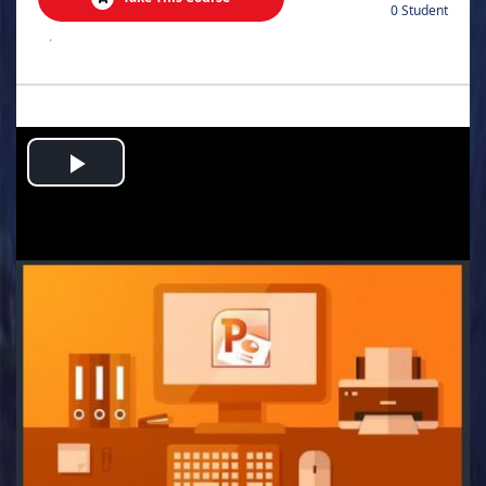
0 Student
.
Play
Video