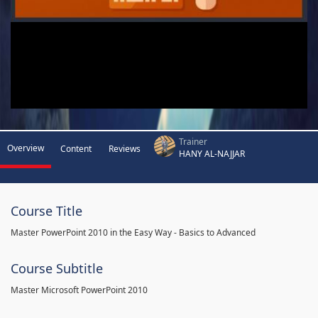
Trainer
Overview
Content
Reviews
HANY AL-NAJJAR
Course Title
Master PowerPoint 2010 in the Easy Way - Basics to Advanced
Course Subtitle
Master Microsoft PowerPoint 2010