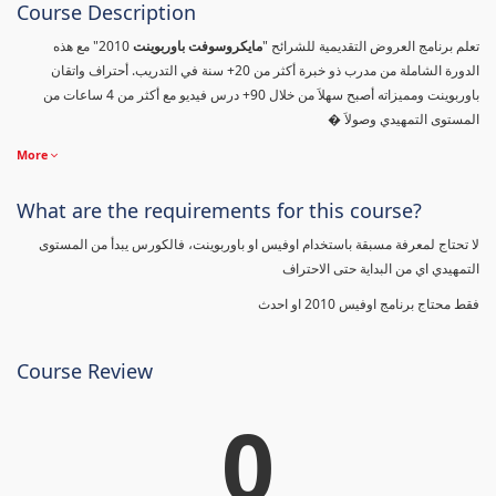
Course Description
تعلم برنامج العروض التقديمية للشرائح "
مايكروسوفت باوربوينت
2010" مع هذه
الدورة الشاملة من مدرب ذو خبرة أكثر من 20+ سنة في التدريب. أحتراف واتقان
باوربوينت ومميزاته أصبح سهلاَ من خلال 90+ درس فيديو مع أكثر من 4 ساعات من
المستوى التمهيدي وصولاَ �
More
What are the requirements for this course?
لا تحتاج لمعرفة مسبقة باستخدام اوفيس او باوربوينت، فالكورس يبدأ من المستوى
التمهيدي اي من البداية حتى الاحتراف
فقط محتاج برنامج اوفيس 2010 او احدث
Course Review
0