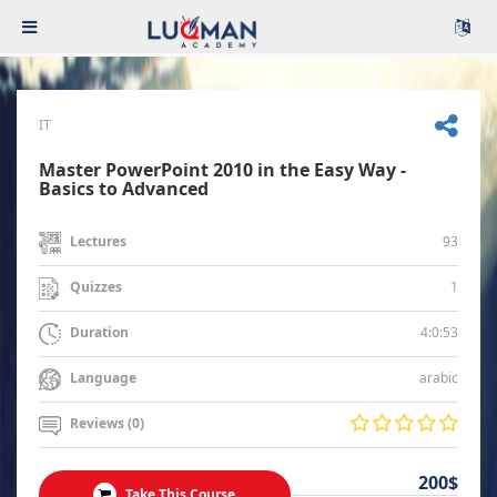
IT
Master PowerPoint 2010 in the Easy Way -
Basics to Advanced
93
Lectures
1
Quizzes
4:0:53
Duration
arabic
Language
Reviews (0)
200$
Take This Course