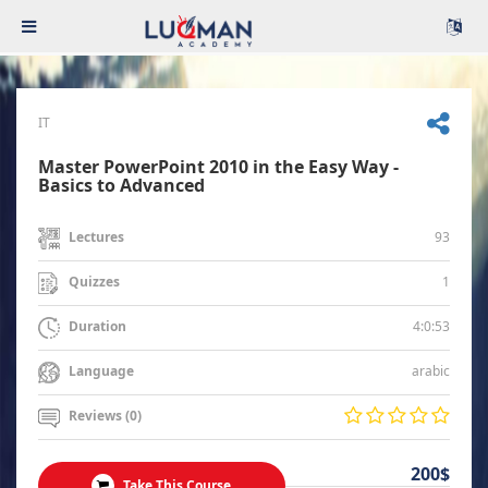
IT
Master PowerPoint 2010 in the Easy Way -
Basics to Advanced
93
Lectures
1
Quizzes
4:0:53
Duration
arabic
Language
Reviews (0)
200$
Take This Course