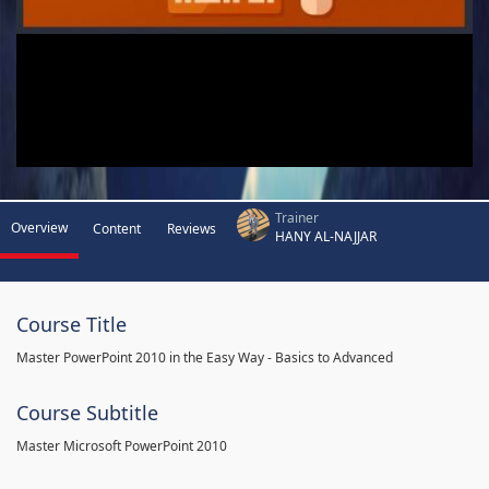
Trainer
Overview
Content
Reviews
HANY AL-NAJJAR
Course Title
Master PowerPoint 2010 in the Easy Way - Basics to Advanced
Course Subtitle
Master Microsoft PowerPoint 2010