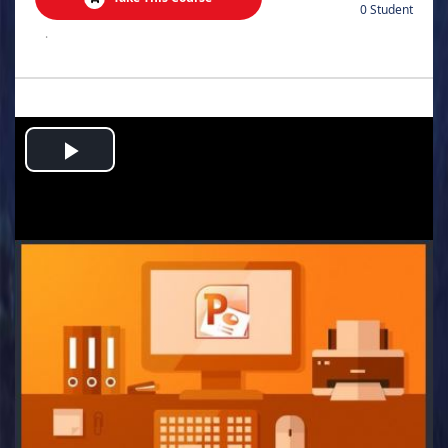
0 Student
.
Play
Video