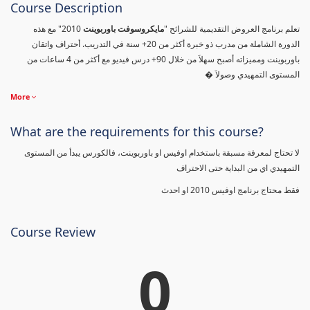
Course Description
تعلم برنامج العروض التقديمية للشرائح "
مايكروسوفت باوربوينت
2010" مع هذه
الدورة الشاملة من مدرب ذو خبرة أكثر من 20+ سنة في التدريب. أحتراف واتقان
باوربوينت ومميزاته أصبح سهلاَ من خلال 90+ درس فيديو مع أكثر من 4 ساعات من
المستوى التمهيدي وصولاَ �
More
What are the requirements for this course?
لا تحتاج لمعرفة مسبقة باستخدام اوفيس او باوربوينت، فالكورس يبدأ من المستوى
التمهيدي اي من البداية حتى الاحتراف
فقط محتاج برنامج اوفيس 2010 او احدث
Course Review
0